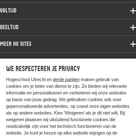
Voltijdopleidingen
Voltijd
Deeltijdopleidingen
Associate degree
Deeltijd
Onderzoek
Bachelor
Samenwerken
Associate degree
Meer HU sites
Master
Over de HU
Bachelor
Studiekeuze voltijd
HU International
Werken bij de HU
Post-bachelor
Hier komt alles samen
We respecteren je privacy
HU Bibliotheek
Contact
Master
HU Ontwikkelt
Hogeschool Utrecht en
derde partijen
maken gebruik van
Post-master
cookies om je beter van dienst te zijn. Zo bieden wij relevante
Duurzame HU
Studiekeuze deeltijd
informatie en personaliseren en verbeteren wij onze websites
Intranet
op basis van jouw gedrag. We gebruiken cookies ook voor
Colofon
gepersonaliseerde advertenties, op zowel onze eigen websites
Trajectum
Privacy
als op andere websites. Kies ‘Weigeren’ als je dit niet wilt. Bij
weigeren plaatsen wij uitsluitend functionele cookies die
Cookies
noodzakelijk zijn voor het technisch functioneren van de
Inkoop
website. Je kunt je keuze op elke website wijzigen op de