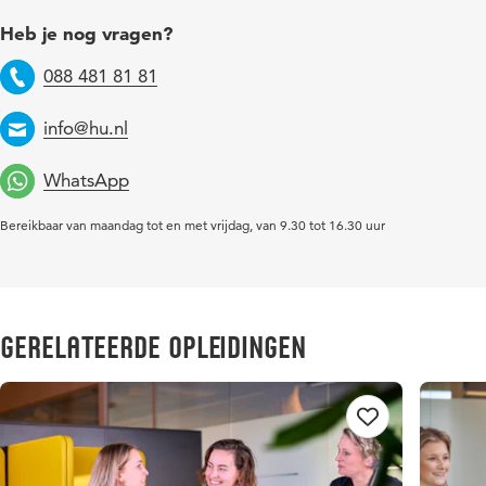
Heb je nog vragen?
088 481 81 81
Telefoon
info@hu.nl
Email
WhatsApp
Bereikbaar van maandag tot en met vrijdag, van 9.30 tot 16.30 uur
Gerelateerde opleidingen