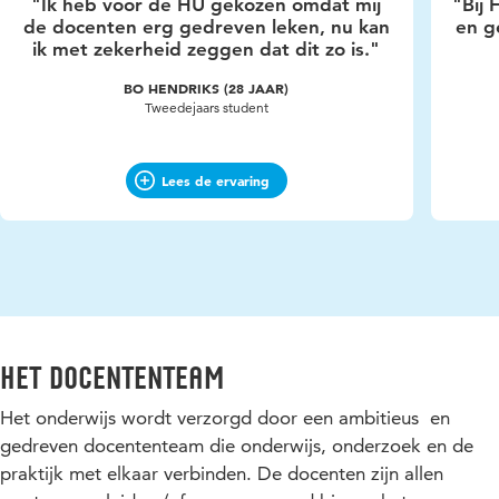
"Ik heb voor de HU gekozen omdat mij
"Bij 
de docenten erg gedreven leken, nu kan
en g
Strength & conditioning.
ik met zekerheid zeggen dat dit zo is."
Periodiseren.
BO HENDRIKS (28 JAAR)
Tweedejaars student
Naar Sportfysiotherapie (MSc)
Lees de ervaring
Het docententeam
Het onderwijs wordt verzorgd door een ambitieus en
gedreven docententeam die onderwijs, onderzoek en de
praktijk met elkaar verbinden. De docenten zijn allen