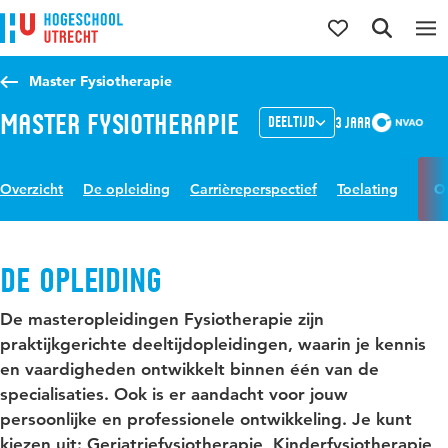
Direct naar de inhoud
Direct naar de hoofdnavigatie
Direct naar de zoekfunctie
Master Fysiotherapie
Master Fysiotherapie
Deeltijd
3 jaar
Overzicht
De opleiding
Carrièreperspectief
Toelating
O
De opleiding
De masteropleidingen Fysiotherapie zijn
praktijkgerichte deeltijdopleidingen, waarin je kennis
en vaardigheden ontwikkelt binnen één van de
specialisaties. Ook is er aandacht voor jouw
persoonlijke en professionele ontwikkeling. Je kunt
kiezen uit: Geriatriefysiotherapie, Kinderfysiotherapie,