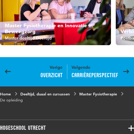
Master Fysiotherapie en Innovatie in
Beweegzorg
Verb
Master deeltijd Deeltijd
Postba
Vorige
Volgende
Overzicht
Carrièreperspectief
Home
Deeltijd, duaal en cursussen
Master Fysiotherapie
De opleiding
Hogeschool Utrecht