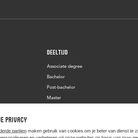
Deeltijd
Associate degree
Bachelor
Post-bachelor
Master
Post-master
e privacy
Studiekeuze deeltijd
derde partijen
maken gebruik van cookies om je beter van dienst te zij
 personaliseren en verbeteren wij onze websites op basis van jouw g