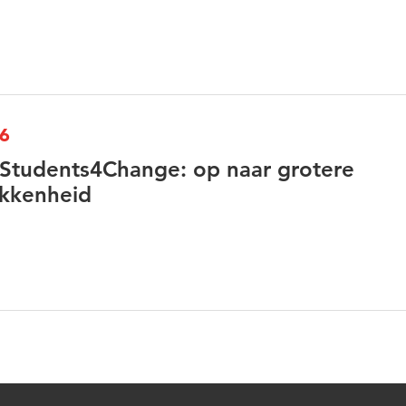
26
Students4Change: op naar grotere
okkenheid