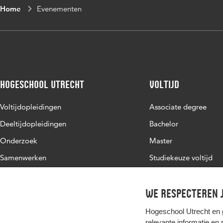
Home
Evenementen
Hogeschool Utrecht
Voltijd
Voltijdopleidingen
Associate degree
Deeltijdopleidingen
Bachelor
Onderzoek
Master
Samenwerken
Studiekeuze voltijd
Over de HU
We respecteren j
Werken bij de HU
Contact
Hogeschool Utrecht en
relevante informatie en