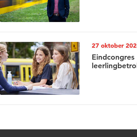
27 oktober 20
Eindcongres 
leerlingbetr