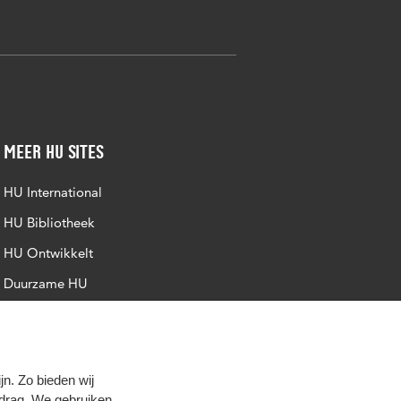
Meer HU sites
HU International
HU Bibliotheek
HU Ontwikkelt
Duurzame HU
Intranet
Trajectum
n. Zo bieden wij
edrag. We gebruiken