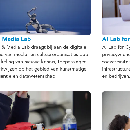
n Media Lab
AI Lab fo
 & Media Lab draagt bij aan de digitale
AI Lab for C
tie van media- en cultuurorganisaties door
privacyvrien
keling van nieuwe kennis, toepassingen
soevereinitei
rkwijzen op het gebied van kunstmatige
infrastructu
igentie en datawetenschap
en bedrijven