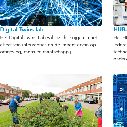
Digital Twins lab
HUB-
Het Digital Twins Lab wil inzicht krijgen in het
Het HU
effect van interventies en de impact ervan op
ieder
omgeving, mens en maatschappij.
techno
onderw