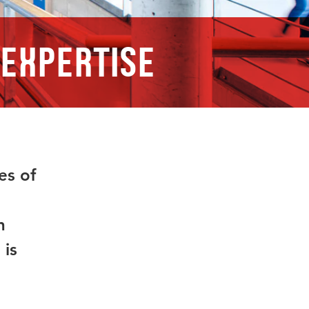
 Expertise
es of
n
 is