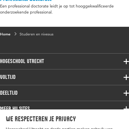
Een professional doctorate leidt je op tot hooggekwalificeerde
onderzoekende professional.
Home
Studeren en niveaus
Hogeschool Utrecht
Voltijdopleidingen
Voltijd
Deeltijdopleidingen
Associate degree
Deeltijd
Onderzoek
Bachelor
Samenwerken
Associate degree
Meer HU sites
Master
Over de HU
Bachelor
We respecteren je privacy
Studiekeuze voltijd
HU International
Werken bij de HU
Post-bachelor