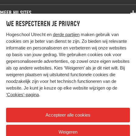
Bachelor
Samenwerken
Associate degree
Neemt u deel aan of werkt u op een andere manier mee aan
Meer HU sites
Master
Over de HU
een (wetenschappelijk) onderzoek dat door onderzoekers van
Bachelor
We respecteren je privacy
Studiekeuze voltijd
de HU wordt gedaan? En denkt u dat een onderzoeker zich
HU International
Werken bij de HU
Post-bachelor
daarbij mogelijk niet aan deze principes houdt? U kunt zich
Hogeschool Utrecht en
derde partijen
maken gebruik van
Hier komt alles samen
HU Bibliotheek
dan met uw vraag of klacht wenden tot de
Contact
Master
cookies om je beter van dienst te zijn. Zo bieden wij relevante
Vertrouwenspersoon Wetenschappelijke Integriteit.
HU Ontwikkelt
informatie en personaliseren en verbeteren wij onze websites
Post-master
Bijvoorbeeld wanneer u vindt dat u niet respectvol bejegend
op basis van jouw gedrag. We gebruiken cookies ook voor
Duurzame HU
wordt, wanneer u denkt dat er sprake is van
Studiekeuze deeltijd
gepersonaliseerde advertenties, op zowel onze eigen websites
belangenverstrengeling, of wanneer u om andere redenen
Intranet
als op andere websites. Kies ‘Weigeren’ als je dit niet wilt. Bij
twijfelt aan de integriteit van het onderzoek of een
Colofon
weigeren plaatsen wij uitsluitend functionele cookies die
Trajectum
onderzoeker.
noodzakelijk zijn voor het technisch functioneren van de
Privacy
website. Je kunt je keuze op elke website wijzigen op de
De vertrouwenspersoon gaat met u in gesprek en verkent met
Cookies
‘Cookies‘-pagina
.
u de mogelijkheden tot een minnelijke oplossing van de
Inkoop
klacht en eventuele bemiddeling. Indien nodig geeft de
Nieuwsbrief
Vertrouwenspersoon Wetenschappelijke Integriteit ook
Accepteer alle cookies
informatie en advies over de procedure voor het indienen van
een officiële klacht bij de Commissie Wetenschappelijke
Hoog contrast
Integriteit.
Weigeren