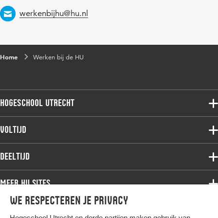
werkenbijhu@hu.nl
Email
Home
Werken bij de HU
Hogeschool Utrecht
Voltijdopleidingen
Voltijd
Deeltijdopleidingen
Associate degree
Deeltijd
Onderzoek
Bachelor
Samenwerken
Associate degree
Meer HU sites
Master
Over de HU
Bachelor
We respecteren je privacy
Studiekeuze voltijd
HU International
Werken bij de HU
Post-bachelor
Hogeschool Utrecht en
derde partijen
maken gebruik van