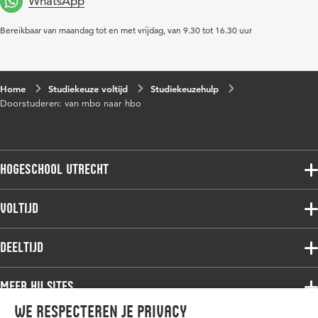
WhatsApp
Bereikbaar van maandag tot en met vrijdag, van 9.30 tot 16.30 uur
Home
Studiekeuze voltijd
Studiekeuzehulp
Doorstuderen: van mbo naar hbo
Hogeschool Utrecht
Voltijdopleidingen
Voltijd
Deeltijdopleidingen
Associate degree
Deeltijd
Onderzoek
Bachelor
Samenwerken
Associate degree
Meer HU sites
Master
Over de HU
Bachelor
We respecteren je privacy
Studiekeuze voltijd
HU International