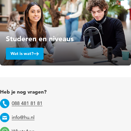
Studeren en niveaus
Wat is wat?
Heb je nog vragen?
088 481 81 81
Telefoon
info@hu.nl
Email