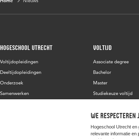
Home
Nieuws
Hogeschool Utrecht
Voltijd
Voltijdopleidingen
Associate degree
Deeltijdopleidingen
Bachelor
Onderzoek
Master
Samenwerken
Studiekeuze voltijd
Over de HU
Werken bij de HU
We respecteren j
Contact
Hogeschool Utrecht en
relevante informatie en