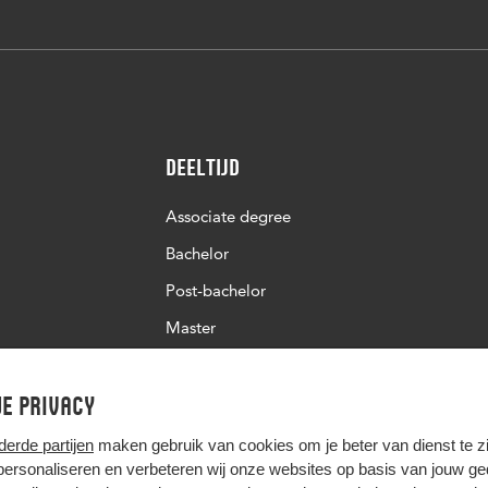
Deeltijd
Associate degree
Bachelor
Post-bachelor
Master
Post-master
e privacy
Studiekeuze deeltijd
derde partijen
maken gebruik van cookies om je beter van dienst te zij
 personaliseren en verbeteren wij onze websites op basis van jouw g