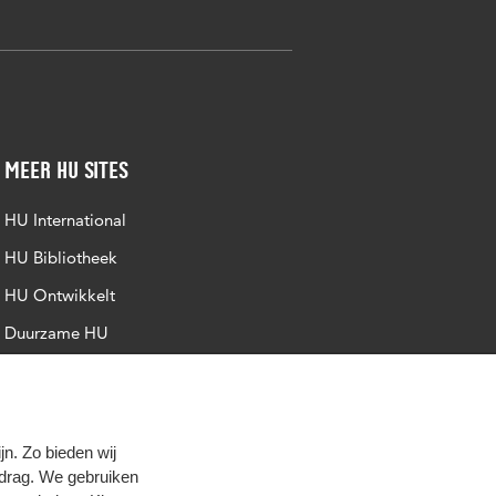
Meer HU sites
HU International
HU Bibliotheek
HU Ontwikkelt
Duurzame HU
Intranet
Trajectum
n. Zo bieden wij
edrag. We gebruiken