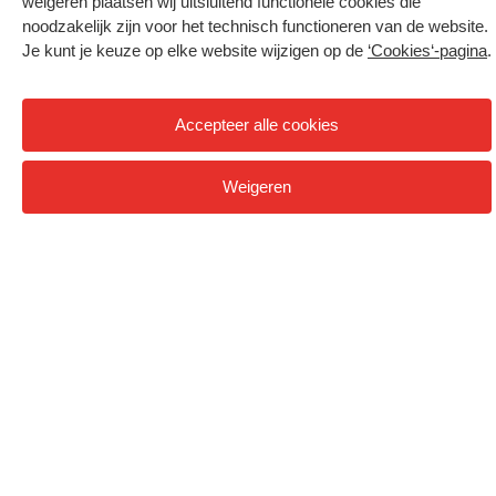
weigeren plaatsen wij uitsluitend functionele cookies die
noodzakelijk zijn voor het technisch functioneren van de website.
Je kunt je keuze op elke website wijzigen op de
‘Cookies‘-pagina
.
Accepteer alle cookies
Home
Onderzoek
Projecten
Weigeren
Hogeschool Utrecht
Filters
0
Voltijdopleidingen
Voltijd
Deeltijdopleidingen
Associate degree
Deeltijd
Onderzoek
Bachelor
Samenwerken
Associate degree
Meer HU sites
Master
Over de HU
Bachelor
Studiekeuze voltijd
HU International
Werken bij de HU
Post-bachelor