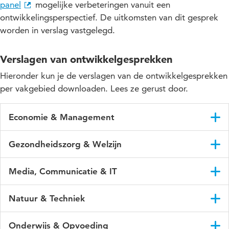
panel
mogelijke verbeteringen vanuit een
ontwikkelingsperspectief. De uitkomsten van dit gesprek
worden in verslag vastgelegd.
Verslagen van ontwikkelgesprekken
Hieronder kun je de verslagen van de ontwikkelgesprekken
per vakgebied downloaden. Lees ze gerust door.
Economie & Management
B Accountancy en Finance & Control (2026)
Gezondheidszorg & Welzijn
M Forensisch Sociale Professional (2026)
B Huidtherapie (2026)
B Bedrijfskunde (2025)
Media, Communicatie & IT
B Farmakunde (2026)
B Sociaal-Juridische Dienstverlening (2025)
Ad Digitale Techniek en Media (2025)
B Social Work (2025)
Natuur & Techniek
B Logistics Management (2024)
B HBO-ICT (2024)
B Tandprothetiek (2025)
B Electrical Engineering (2025)
B Sociaal Juridische Dienstverlening deeltijd en Social
Ad Software Development (2024)
Onderwijs & Opvoeding