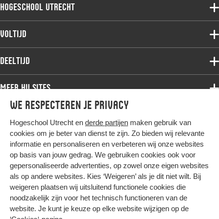
Hogeschool Utrecht
Voltijdopleidingen
Voltijd
Deeltijdopleidingen
Associate degree
Deeltijd
Onderzoek
Bachelor
Samenwerken
Associate degree
Meer HU sites
Master
Over de HU
Bachelor
We respecteren je privacy
Studiekeuze voltijd
HU International
Werken bij de HU
Post-bachelor
Hogeschool Utrecht en
derde partijen
maken gebruik van
Hier komt alles samen
HU Bibliotheek
Contact
Master
cookies om je beter van dienst te zijn. Zo bieden wij relevante
HU Ontwikkelt
informatie en personaliseren en verbeteren wij onze websites
Post-master
op basis van jouw gedrag. We gebruiken cookies ook voor
Duurzame HU
Studiekeuze deeltijd
gepersonaliseerde advertenties, op zowel onze eigen websites
Intranet
als op andere websites. Kies ‘Weigeren’ als je dit niet wilt. Bij
Colofon
weigeren plaatsen wij uitsluitend functionele cookies die
Trajectum
noodzakelijk zijn voor het technisch functioneren van de
Privacy
website. Je kunt je keuze op elke website wijzigen op de
Cookies