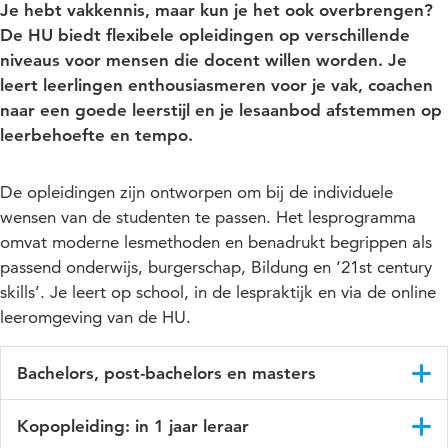
Je hebt vakkennis, maar kun je het ook overbrengen?
De HU biedt flexibele opleidingen op verschillende
niveaus voor mensen die docent willen worden. Je
leert leerlingen enthousiasmeren voor je vak, coachen
naar een goede leerstijl en je lesaanbod afstemmen op
leerbehoefte en tempo.
De opleidingen zijn ontworpen om bij de individuele
wensen van de studenten te passen. Het lesprogramma
omvat moderne lesmethoden en benadrukt begrippen als
passend onderwijs, burgerschap, Bildung en ‘21st century
skills’. Je leert op school, in de lespraktijk en via de online
leeromgeving van de HU.
Bachelors, post-bachelors en masters
Wil je lesgeven in het voortgezet onderwijs? Haal dan je
Kopopleiding: in 1 jaar leraar
tweedegraads bevoegheid met een bachelor bij de HU. Met