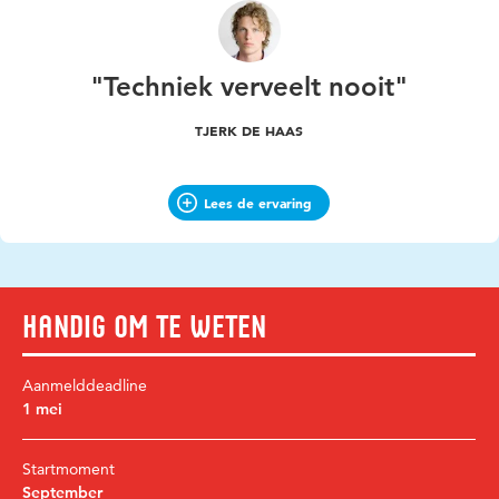
"Techniek verveelt nooit"
TJERK DE HAAS
Lees de ervaring
Handig om te weten
Aanmelddeadline
1 mei
Startmoment
September