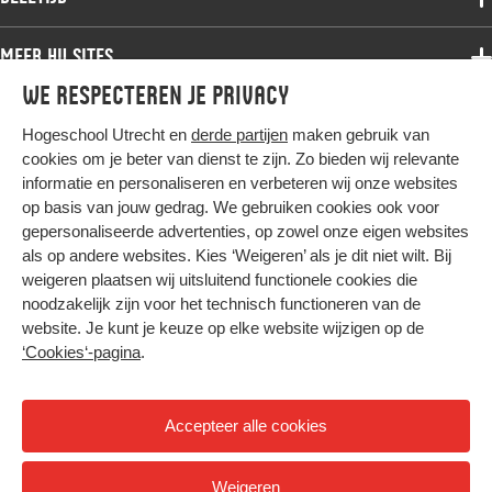
Bachelor
Samenwerken
Associate degree
Meer HU sites
Master
Over de HU
Bachelor
We respecteren je privacy
Studiekeuze voltijd
HU International
Werken bij de HU
Post-bachelor
Hogeschool Utrecht en
derde partijen
maken gebruik van
Hier komt alles samen
HU Bibliotheek
Contact
Master
cookies om je beter van dienst te zijn. Zo bieden wij relevante
HU Ontwikkelt
informatie en personaliseren en verbeteren wij onze websites
Post-master
op basis van jouw gedrag. We gebruiken cookies ook voor
Duurzame HU
Studiekeuze deeltijd
gepersonaliseerde advertenties, op zowel onze eigen websites
Intranet
als op andere websites. Kies ‘Weigeren’ als je dit niet wilt. Bij
Colofon
weigeren plaatsen wij uitsluitend functionele cookies die
Trajectum
noodzakelijk zijn voor het technisch functioneren van de
Privacy
website. Je kunt je keuze op elke website wijzigen op de
Cookies
‘Cookies‘-pagina
.
Inkoop
Nieuwsbrief
Accepteer alle cookies
Hoog contrast
Weigeren