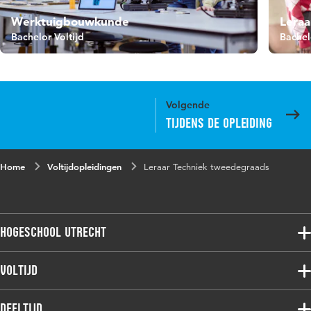
Werktuigbouwkunde
Lera
Bachelor Voltijd
Bachel
Volgende
Tijdens de opleiding
Home
Voltijdopleidingen
Leraar Techniek tweedegraads
Hogeschool Utrecht
Voltijdopleidingen
Voltijd
Deeltijdopleidingen
Associate degree
Deeltijd
Onderzoek