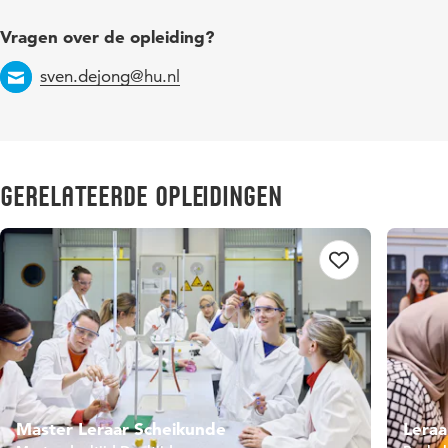
Vragen over de opleiding?
sven.dejong@hu.nl
Email
Gerelateerde opleidingen
Master Leraar Scheikunde
Lera