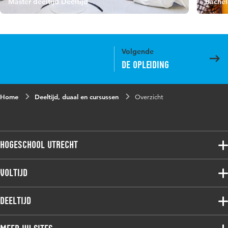
Master deeltijd Deeltijd
Bachel
Volgende
De opleiding
Home
Deeltijd, duaal en cursussen
Overzicht
Hogeschool Utrecht
Voltijdopleidingen
Voltijd
Deeltijdopleidingen
Associate degree
Deeltijd
Onderzoek
Bachelor
Samenwerken
Associate degree