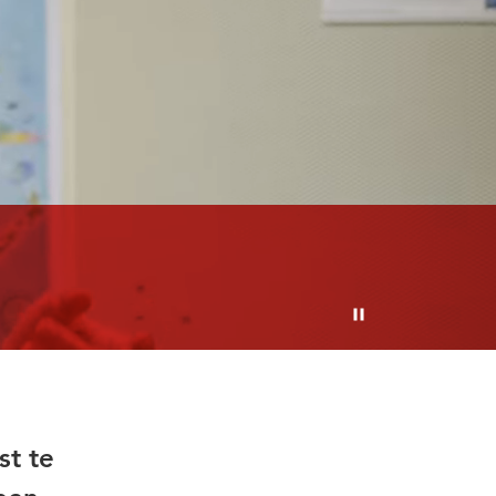
Pauzeren
st te