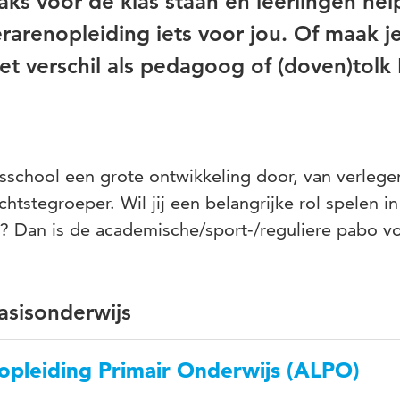
traks voor de klas staan en leerlingen he
erarenopleiding iets voor jou. Of maak j
 het verschil als pedagoog of (doven)tol
school een grote ontwikkeling door, van verlege
chtstegroeper. Wil jij een belangrijke rol spelen i
? Dan is de academische/sport-/reguliere pabo vo
asisonderwijs
pleiding Primair Onderwijs (ALPO)