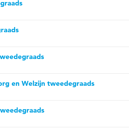
egraads
graads
 tweedegraads
org en Welzijn tweedegraads
tweedegraads