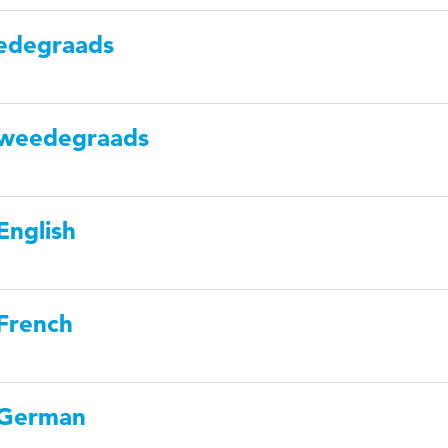
edegraads
 tweedegraads
English
 French
 German