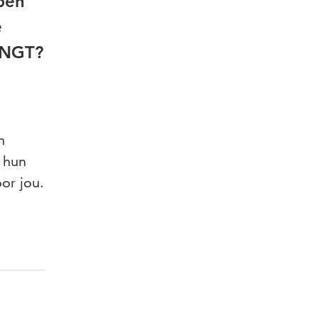
lpen
e
k NGT?
n
n hun
or jou.