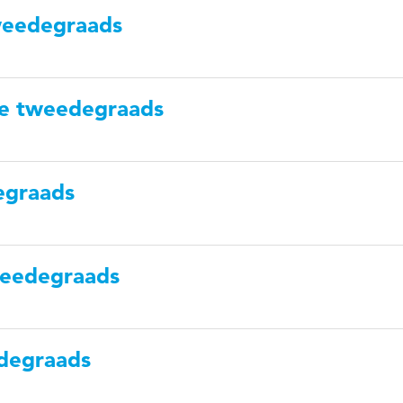
weedegraads
e tweedegraads
egraads
weedegraads
edegraads