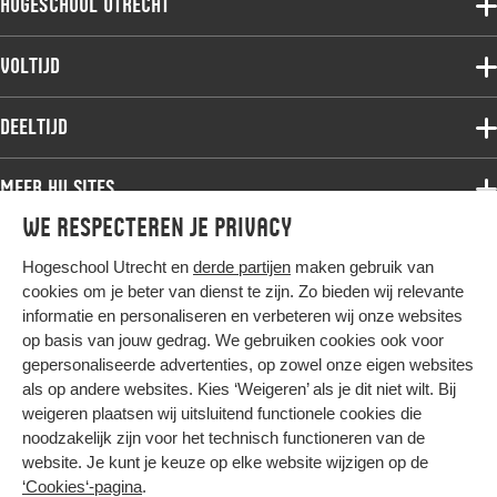
Hogeschool Utrecht
Voltijdopleidingen
Voltijd
Deeltijdopleidingen
Associate degree
Deeltijd
Onderzoek
Bachelor
Samenwerken
Associate degree
Meer HU sites
Master
Over de HU
Bachelor
We respecteren je privacy
Studiekeuze voltijd
HU International
Werken bij de HU
Post-bachelor
Hogeschool Utrecht en
derde partijen
maken gebruik van
Hier komt alles samen
HU Bibliotheek
Contact
Master
cookies om je beter van dienst te zijn. Zo bieden wij relevante
HU Ontwikkelt
informatie en personaliseren en verbeteren wij onze websites
Post-master
op basis van jouw gedrag. We gebruiken cookies ook voor
Duurzame HU
Studiekeuze deeltijd
gepersonaliseerde advertenties, op zowel onze eigen websites
Intranet
als op andere websites. Kies ‘Weigeren’ als je dit niet wilt. Bij
Colofon
weigeren plaatsen wij uitsluitend functionele cookies die
Trajectum
noodzakelijk zijn voor het technisch functioneren van de
Privacy
website. Je kunt je keuze op elke website wijzigen op de
Cookies
‘Cookies‘-pagina
.