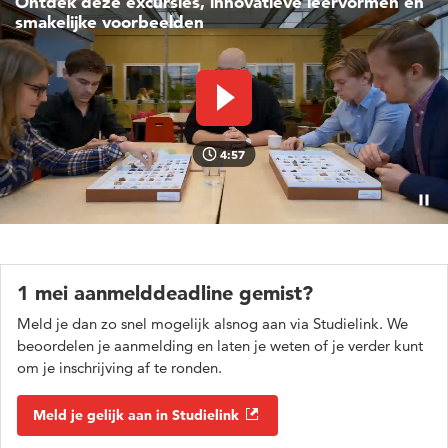
Ontdek deze excursies, innovatieve leervormen en
smakelijke voorbeelden
Video afspelen
4:57
Pauz
1 mei aanmelddeadline gemist?
Meld je dan zo snel mogelijk alsnog aan via Studielink. We
beoordelen je aanmelding en laten je weten of je verder kunt
om je inschrijving af te ronden.
Meld je gelijk aan in Studielink