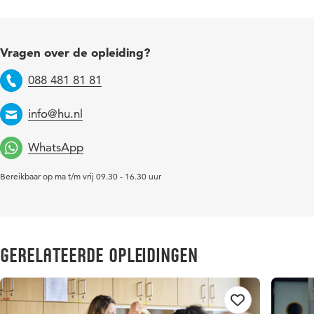
Vragen over de opleiding?
088 481 81 81
Telefoon
info@hu.nl
Email
WhatsApp
Bereikbaar op ma t/m vrij 09.30 - 16.30 uur
Gerelateerde opleidingen