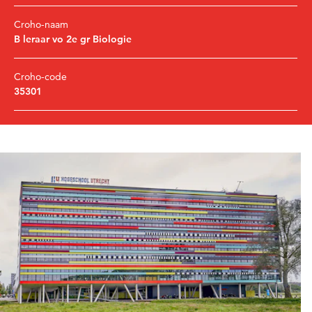
Croho-naam
B leraar vo 2e gr Biologie
Croho-code
35301