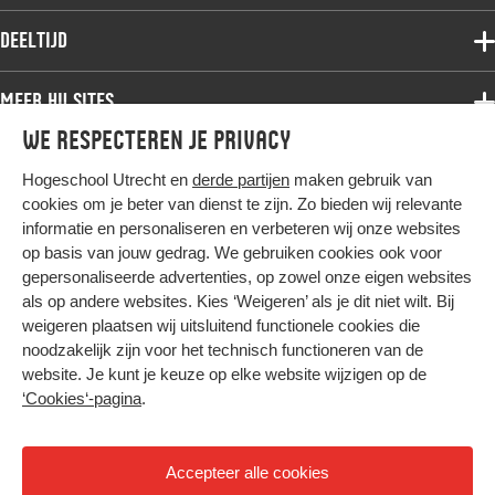
Deeltijdopleidingen
Associate degree
Deeltijd
Onderzoek
Bachelor
Samenwerken
Associate degree
Meer HU sites
Master
Over de HU
Bachelor
We respecteren je privacy
Studiekeuze voltijd
HU International
Werken bij de HU
Post-bachelor
Hogeschool Utrecht en
derde partijen
maken gebruik van
Hier komt alles samen
HU Bibliotheek
Contact
Master
cookies om je beter van dienst te zijn. Zo bieden wij relevante
HU Ontwikkelt
informatie en personaliseren en verbeteren wij onze websites
Post-master
op basis van jouw gedrag. We gebruiken cookies ook voor
Duurzame HU
Studiekeuze deeltijd
gepersonaliseerde advertenties, op zowel onze eigen websites
Intranet
als op andere websites. Kies ‘Weigeren’ als je dit niet wilt. Bij
Colofon
weigeren plaatsen wij uitsluitend functionele cookies die
Trajectum
noodzakelijk zijn voor het technisch functioneren van de
Privacy
website. Je kunt je keuze op elke website wijzigen op de
Cookies
‘Cookies‘-pagina
.
Inkoop
Nieuwsbrief
Accepteer alle cookies