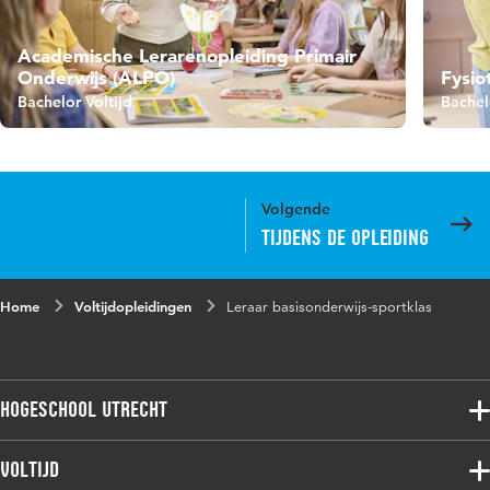
Academische Lerarenopleiding Primair
Onderwijs (ALPO)
Fysio
Bachelor Voltijd
Bachel
Volgende
Tijdens de opleiding
Home
Voltijdopleidingen
Leraar basisonderwijs-sportklas
Hogeschool Utrecht
Voltijdopleidingen
Voltijd