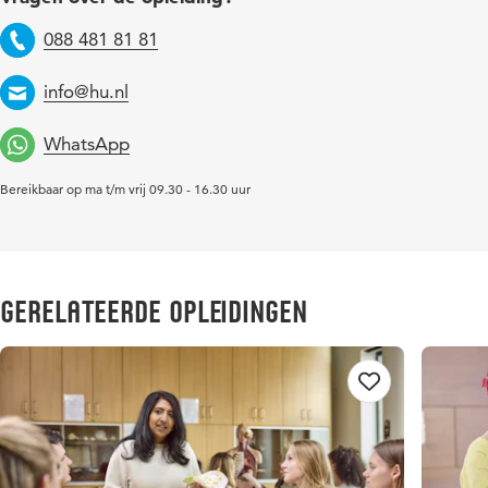
088 481 81 81
Telefoon
info@hu.nl
Email
WhatsApp
Bereikbaar op ma t/m vrij 09.30 - 16.30 uur
Gerelateerde opleidingen