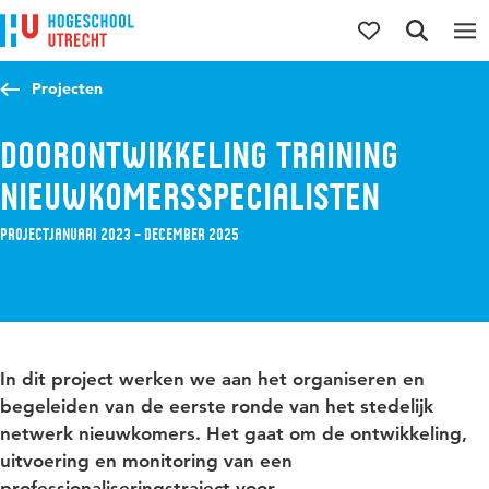
Direct naar de inhoud
Direct naar de hoofdnavigatie
Direct naar de zoekfunctie
Projecten
Doorontwikkeling Training
Nieuwkomersspecialisten
Project
januari 2023 – december 2025
In dit project werken we aan het organiseren en
begeleiden van de eerste ronde van het stedelijk
netwerk nieuwkomers. Het gaat om de ontwikkeling,
uitvoering en monitoring van een
professionaliseringstraject voor