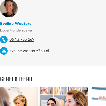
Eveline Wouters
Docent-onderzoeker
Telefoon
06 13 785 269
Email
eveline.wouters@hu.nl
Gerelateerd