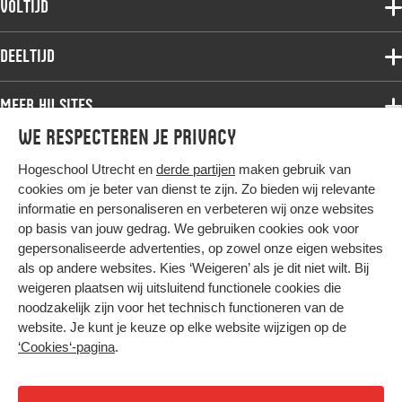
Voltijd
Deeltijdopleidingen
Associate degree
Deeltijd
Onderzoek
Bachelor
Samenwerken
Associate degree
Meer HU sites
Master
Over de HU
Bachelor
We respecteren je privacy
Studiekeuze voltijd
HU International
Werken bij de HU
Post-bachelor
Hogeschool Utrecht en
derde partijen
maken gebruik van
Hier komt alles samen
HU Bibliotheek
Contact
Master
cookies om je beter van dienst te zijn. Zo bieden wij relevante
HU Ontwikkelt
informatie en personaliseren en verbeteren wij onze websites
Post-master
op basis van jouw gedrag. We gebruiken cookies ook voor
Duurzame HU
Studiekeuze deeltijd
gepersonaliseerde advertenties, op zowel onze eigen websites
Intranet
als op andere websites. Kies ‘Weigeren’ als je dit niet wilt. Bij
Colofon
weigeren plaatsen wij uitsluitend functionele cookies die
Trajectum
noodzakelijk zijn voor het technisch functioneren van de
Privacy
website. Je kunt je keuze op elke website wijzigen op de
Cookies
‘Cookies‘-pagina
.
Inkoop
Nieuwsbrief