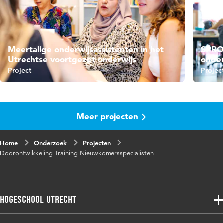
Meertalige onderwijsassistenten in het
SPRON
Utrechtse voortgezet onderwijs
onder
Project
Projec
Meer projecten
Home
Onderzoek
Projecten
Doorontwikkeling Training Nieuwkomersspecialisten
Hogeschool Utrecht
Voltijdopleidingen