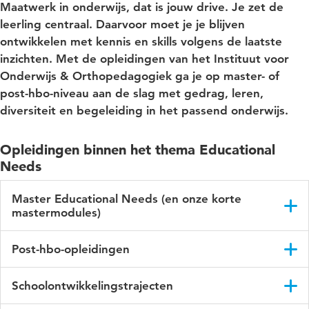
Maatwerk in onderwijs, dat is jouw drive. Je zet de
leerling centraal. Daarvoor moet je je blijven
ontwikkelen met kennis en skills volgens de laatste
inzichten. Met de opleidingen van het Instituut voor
Onderwijs & Orthopedagogiek ga je op master- of
post-hbo-niveau aan de slag met gedrag, leren,
diversiteit en begeleiding in het passend onderwijs.
Opleidingen binnen het thema Educational
Needs
Master Educational Needs (en onze korte
mastermodules)
Wil jij kansen bieden aan leerlingen en studenten die
Post-hbo-opleidingen
afgestemd zijn op hun mogelijkheden en talenten? Onze
deeltijd Master Educational Needs geeft je een
Wil jij meer weten over gedrag, taal, rekenen of begeleiden
wetenschappelijke en orthopedagogische verdieping met de
Schoolontwikkelingstrajecten
en hiermee aan de slag in jouw klas? Of begeleid jij
focus op passend onderwijzen. Je kunt de master in z’n
nieuwkomers? Onze korte post-hbo-opleidingen geven jou de