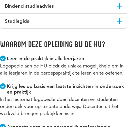
Je betaalt collegegeld. Ben je benieuwd hoeveel je moet
je terecht met vragen over je studieplanning, aangepast
uitdagingen door (mantel)zorgtaken of
Bindend studieadvies
betalen? Dat bereken je heel eenvoudig met de
studieprogramma of als je persoonlijke vragen hebt. Er is een
familieomstandigheden? Bij de HU kun je rekenen op
collegegeldmeter
. Meer weten? Kijk op de
pagina over
wekelijks spreekuur van de SLB-docenten, maar je kunt ook
Aan het einde van je eerste jaar krijg je een bindend
passende ondersteuning. Samen zorgen we ervoor dat jij je
collegegeld
.
Studiegids
altijd een afspraak maken.
studieadvies. Voor doorstroom naar jaar 2 moet je minimaal
studie succesvol kunt voortzetten.
45 van de 60 EC behalen.
Voor boeken en andere lesmaterialen ben je elk jaar ongeveer
Alles over lesprogramma's, studieonderdelen en regelingen
€ 450 tot € 700 kwijt.
Lees meer over extra ondersteuning en faciliteiten
vind je in de online studiegids.
Waarom deze opleiding bij de HU?
Ga naar de studiegids
Leer in de praktijk in alle leerjaren
Logopedie aan de HU biedt de unieke mogelijkheid om in
alle leerjaren in de beroepspraktijk te leren en te oefenen.
Krijg les op basis van laatste inzichten in onderzoek
en praktijk
In het lectoraat logopedie doen docenten en studenten
onderzoek voor up-to-date onderwijs. Docenten uit het
werkveld brengen praktijkkennis in.
Aandacht voor jouw persoonlijk-professionele