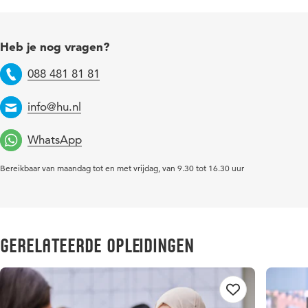
Heb je nog vragen?
088 481 81 81
Telefoon
info@hu.nl
Email
WhatsApp
Bereikbaar van maandag tot en met vrijdag, van 9.30 tot 16.30 uur
Gerelateerde opleidingen