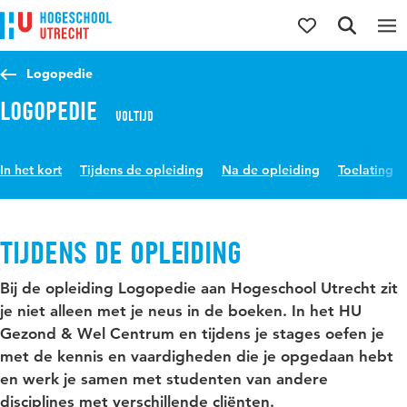
Direct naar de inhoud
Direct naar de hoofdnavigatie
Direct naar de zoekfunctie
Logopedie
Logopedie
Voltijd
In het kort
Tijdens de opleiding
Na de opleiding
Toelating
Tijdens de opleiding
Bij de opleiding Logopedie aan Hogeschool Utrecht zit
je niet alleen met je neus in de boeken. In het HU
Gezond & Wel Centrum en tijdens je stages oefen je
met de kennis en vaardigheden die je opgedaan hebt
en werk je samen met studenten van andere
disciplines met verschillende cliënten.