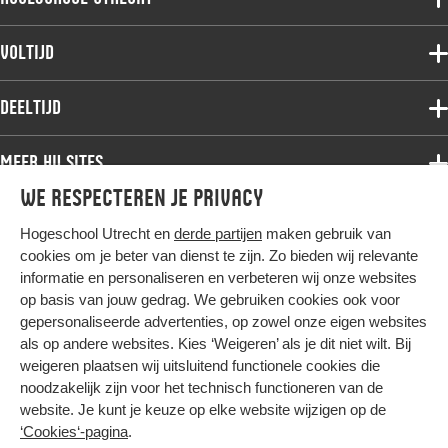
Voltijdopleidingen
Voltijd
Deeltijdopleidingen
Associate degree
Deeltijd
Onderzoek
Bachelor
Samenwerken
Associate degree
Meer HU sites
Master
Over de HU
Bachelor
We respecteren je privacy
Studiekeuze voltijd
HU International
Werken bij de HU
Post-bachelor
Hogeschool Utrecht en
derde partijen
maken gebruik van
Hier komt alles samen
HU Bibliotheek
Contact
Master
cookies om je beter van dienst te zijn. Zo bieden wij relevante
HU Ontwikkelt
informatie en personaliseren en verbeteren wij onze websites
Post-master
op basis van jouw gedrag. We gebruiken cookies ook voor
Duurzame HU
Studiekeuze deeltijd
gepersonaliseerde advertenties, op zowel onze eigen websites
Intranet
als op andere websites. Kies ‘Weigeren’ als je dit niet wilt. Bij
Colofon
weigeren plaatsen wij uitsluitend functionele cookies die
Trajectum
noodzakelijk zijn voor het technisch functioneren van de
Privacy
website. Je kunt je keuze op elke website wijzigen op de
Cookies
‘Cookies‘-pagina
.