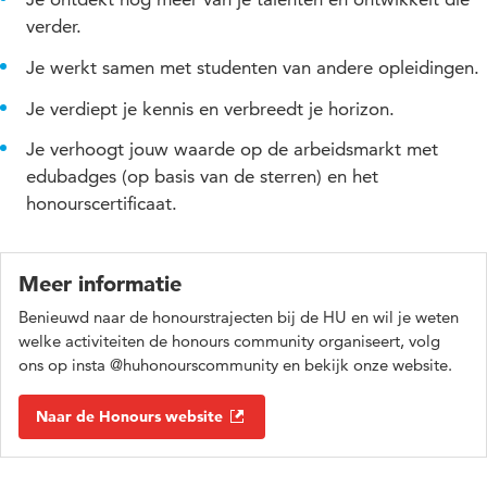
oplossingen. Je kunt individueel aan een project werken of
Kijk op site Honours bij Inspiratie
om te zien wat andere
vaardigheden die voor veel beroepen relevant zijn.
verder.
met medestudenten in een interdisciplinair team onder
honoursstudenten allemaal hebben gedaan. Alles is mogelijk.
begeleiding van een (honours)coach. Met projecten kun je
Je werkt samen met studenten van andere opleidingen.
zowel de verdieping als verbreding zoeken afhankelijk van
jouw opleiding en het vraagstuk. Zo hebben studenten de
Je verdiept je kennis en verbreedt je horizon.
afgelopen tijd gewerkt aan een project van de gemeente over
Je verhoogt jouw waarde op de arbeidsmarkt met
de dementievriendelijke stad. Andere studenten namen deel
edubadges (op basis van de sterren) en het
aan een challenge van Rijkswaterstaat over de mobiliteit in
Utrecht. Challenges en hackatons vragen meestal om een
honourscertificaat.
grote investering in korte tijd.
Kijk voor nieuwe projecten op
site Honours - Nieuws
.
Meer informatie
Benieuwd naar de honourstrajecten bij de HU en wil je weten
welke activiteiten de honours community organiseert, volg
ons op insta @huhonourscommunity en bekijk onze website.
Naar de Honours website