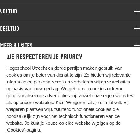
Voltijdopleidingen
Voltijd
Deeltijdopleidingen
Associate degree
Deeltijd
Onderzoek
Bachelor
Samenwerken
Associate degree
Meer HU sites
Master
Over de HU
Bachelor
We respecteren je privacy
Studiekeuze voltijd
HU International
Werken bij de HU
Post-bachelor
Hogeschool Utrecht en
derde partijen
maken gebruik van
Hier komt alles samen
HU Bibliotheek
Contact
Master
cookies om je beter van dienst te zijn. Zo bieden wij relevante
HU Ontwikkelt
informatie en personaliseren en verbeteren wij onze websites
Post-master
op basis van jouw gedrag. We gebruiken cookies ook voor
Duurzame HU
Studiekeuze deeltijd
gepersonaliseerde advertenties, op zowel onze eigen websites
Intranet
als op andere websites. Kies ‘Weigeren’ als je dit niet wilt. Bij
Colofon
weigeren plaatsen wij uitsluitend functionele cookies die
Trajectum
noodzakelijk zijn voor het technisch functioneren van de
Privacy
website. Je kunt je keuze op elke website wijzigen op de
Cookies
‘Cookies‘-pagina
.
Inkoop