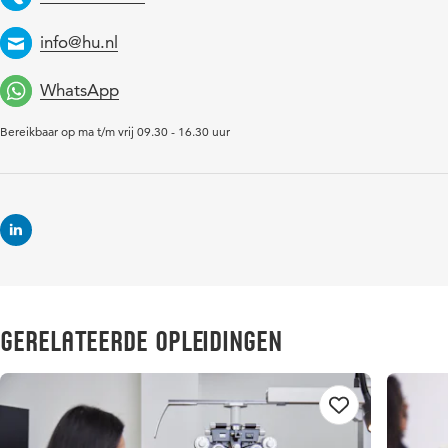
Telefoon
info@hu.nl
Email
WhatsApp
Bereikbaar op ma t/m vrij 09.30 - 16.30 uur
Gerelateerde opleidingen