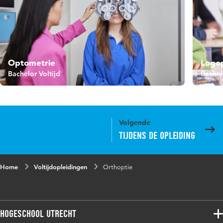
Optometrie
Logo
Bachelor Voltijd
Bachel
Volgende
Tijdens de opleiding
Home
Voltijdopleidingen
Orthoptie
Hogeschool Utrecht