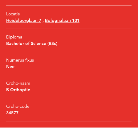
Locatie
Heidelberglaan 7
,
Bolognalaan 101
Diploma
Bachelor of Science (BSc)
Numerus fixus
Nee
Croho-naam
B Orthoptie
Croho-code
34577