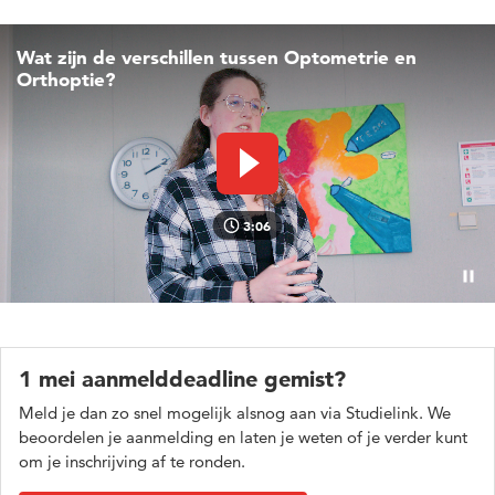
Wat zijn de verschillen tussen Optometrie en
Orthoptie?
Video afspelen
3:06
Pauz
1 mei aanmelddeadline gemist?
Meld je dan zo snel mogelijk alsnog aan via Studielink. We
beoordelen je aanmelding en laten je weten of je verder kunt
om je inschrijving af te ronden.