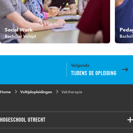
Social Work
Peda
Bachelor Voltijd
Bachel
Volgende
Tijdens de opleiding
Home
Voltijdopleidingen
Vaktherapie
Hogeschool Utrecht
Voltijdopleidingen