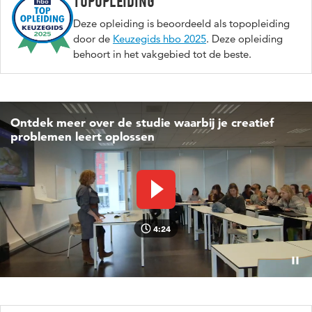
Topopleiding
Deze opleiding is beoordeeld als topopleiding
door de
Keuzegids hbo 2025
. Deze opleiding
behoort in het vakgebied tot de beste.
Ontdek meer over de studie waarbij je creatief
problemen leert oplossen
Video afspelen
4:24
Pauz