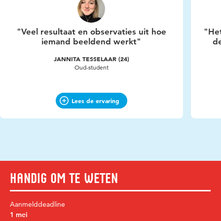
"Veel resultaat en observaties uit hoe
"Het
iemand beeldend werkt"
de
JANNITA TESSELAAR (24)
Oud-student
Lees de ervaring
Handig om te weten
Aanmelddeadline
1 mei