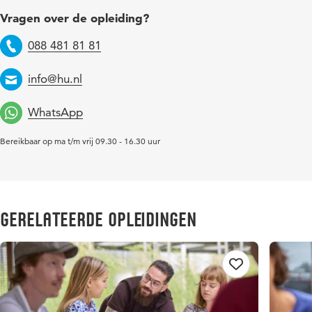
Vragen over de opleiding?
088 481 81 81
Telefoon
info@hu.nl
Email
WhatsApp
Bereikbaar op ma t/m vrij 09.30 - 16.30 uur
Gerelateerde opleidingen