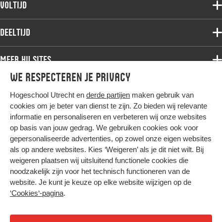
Voltijd
Deeltijdopleidingen
Associate degree
Deeltijd
Onderzoek
Bachelor
Samenwerken
Associate degree
Meer HU sites
Master
Over de HU
Bachelor
We respecteren je privacy
Studiekeuze voltijd
HU International
Werken bij de HU
Post-bachelor
Hogeschool Utrecht en
derde partijen
maken gebruik van
Hier komt alles samen
HU Bibliotheek
Contact
Master
cookies om je beter van dienst te zijn. Zo bieden wij relevante
HU Ontwikkelt
informatie en personaliseren en verbeteren wij onze websites
Post-master
op basis van jouw gedrag. We gebruiken cookies ook voor
Duurzame HU
Studiekeuze deeltijd
gepersonaliseerde advertenties, op zowel onze eigen websites
Intranet
als op andere websites. Kies ‘Weigeren’ als je dit niet wilt. Bij
Colofon
weigeren plaatsen wij uitsluitend functionele cookies die
Trajectum
noodzakelijk zijn voor het technisch functioneren van de
Privacy
website. Je kunt je keuze op elke website wijzigen op de
Cookies
‘Cookies‘-pagina
.
Inkoop
Nieuwsbrief