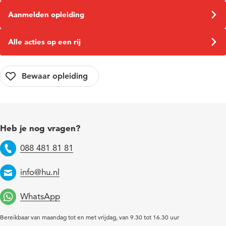
Aanmelden opleiding
Alle acties op een rij
Heb je nog vragen?
088 481 81 81
Telefoon
info@hu.nl
Email
WhatsApp
Bereikbaar van maandag tot en met vrijdag, van 9.30 tot 16.30 uur