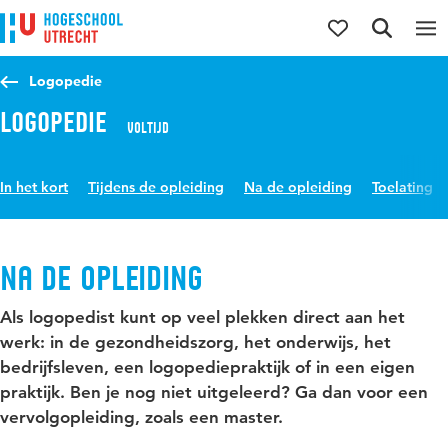
Direct naar de inhoud
Direct naar de hoofdnavigatie
Direct naar de zoekfunctie
Logopedie
Logopedie
Voltijd
In het kort
Tijdens de opleiding
Na de opleiding
Toelating
Na de opleiding
Als logopedist kunt op veel plekken direct aan het
werk: in de gezondheidszorg, het onderwijs, het
bedrijfsleven, een logopediepraktijk of in een eigen
praktijk. Ben je nog niet uitgeleerd? Ga dan voor een
vervolgopleiding, zoals een master.