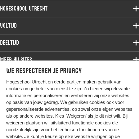
Hogeschool Utrecht
Voltijdopleidingen
Voltijd
Deeltijdopleidingen
Associate degree
Deeltijd
Onderzoek
Bachelor
Samenwerken
Associate degree
Meer HU sites
Master
Over de HU
Bachelor
We respecteren je privacy
Studiekeuze voltijd
HU International
Werken bij de HU
Post-bachelor
Hogeschool Utrecht en
derde partijen
maken gebruik van
Hier komt alles samen
HU Bibliotheek
Contact
Master
cookies om je beter van dienst te zijn. Zo bieden wij relevante
HU Ontwikkelt
informatie en personaliseren en verbeteren wij onze websites
Post-master
op basis van jouw gedrag. We gebruiken cookies ook voor
Duurzame HU
Studiekeuze deeltijd
gepersonaliseerde advertenties, op zowel onze eigen websites
Intranet
als op andere websites. Kies ‘Weigeren’ als je dit niet wilt. Bij
Colofon
weigeren plaatsen wij uitsluitend functionele cookies die
Trajectum
noodzakelijk zijn voor het technisch functioneren van de
Privacy
website. Je kunt je keuze op elke website wijzigen op de
Cookies