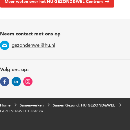
Meer weten over het HU GEZOND&WEL Centrum
Neem contact met ons op
gezondenwel@hu.nl
Email
Volg ons op:
Home
Samenwerken
Samen Gezond: HU GEZOND&WEL
GEZOND&WEL Centrum