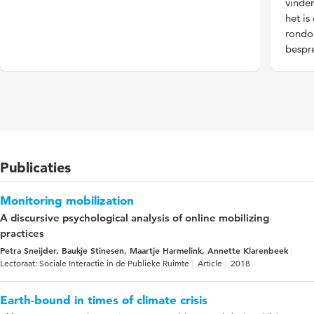
vinden
het is
rondom
bespr
Publicaties
Monitoring mobilization
A discursive psychological analysis of online mobilizing
practices
Petra Sneijder, Baukje Stinesen, Maartje Harmelink, Annette Klarenbeek
Lectoraat: Sociale Interactie in de Publieke Ruimte
Article
2018
Earth-bound in times of climate crisis