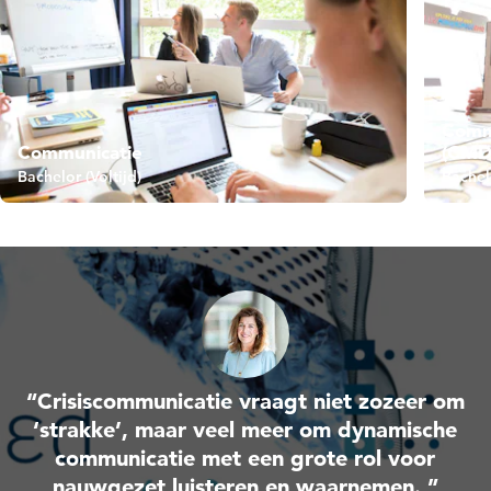
Commu
Communicatie
(CMD
Bachelor (Voltijd)
Bachelo
“Crisiscommunicatie vraagt niet zozeer om
‘strakke’, maar veel meer om dynamische
communicatie met een grote rol voor
nauwgezet luisteren en waarnemen. ”