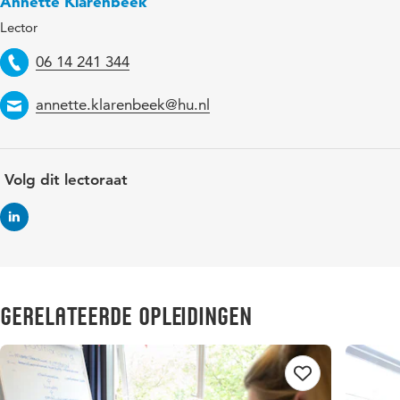
Annette Klarenbeek
Lector
Telefoon
06 14 241 344
Email
annette.klarenbeek@hu.nl
Volg dit lectoraat
Gerelateerde opleidingen