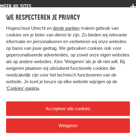
Samenwerken
Associate degree
Meer HU sites
Master
Over de HU
Bachelor
We respecteren je privacy
Studiekeuze voltijd
HU International
Werken bij de HU
Post-bachelor
Hogeschool Utrecht en
derde partijen
maken gebruik van
Hier komt alles samen
HU Bibliotheek
Contact
Master
cookies om je beter van dienst te zijn. Zo bieden wij relevante
HU Ontwikkelt
informatie en personaliseren en verbeteren wij onze websites
Post-master
op basis van jouw gedrag. We gebruiken cookies ook voor
Duurzame HU
Studiekeuze deeltijd
gepersonaliseerde advertenties, op zowel onze eigen websites
Intranet
als op andere websites. Kies ‘Weigeren’ als je dit niet wilt. Bij
Colofon
weigeren plaatsen wij uitsluitend functionele cookies die
Trajectum
noodzakelijk zijn voor het technisch functioneren van de
Privacy
website. Je kunt je keuze op elke website wijzigen op de
Cookies
‘Cookies‘-pagina
.
Inkoop
Nieuwsbrief
Accepteer alle cookies
Hoog contrast
Weigeren
© 2026 Hogeschool Utrecht