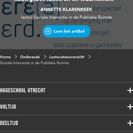
ANNETTE KLARENBEEK
lector Sociale Interactie in de Publieke Ruimte
Lees het artikel
Home
Onderzoek
Lectoratenoverzicht
Sociale Interactie in de Publieke Ruimte
Hogeschool Utrecht
Voltijdopleidingen
Voltijd
Deeltijdopleidingen
Associate degree
Deeltijd
Onderzoek
Bachelor