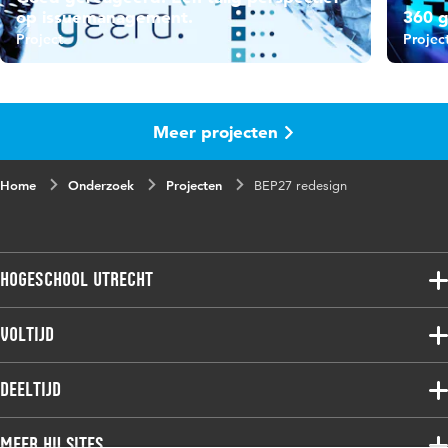
op issuemanagement.
360 
Project
Projec
Meer projecten
Home
Onderzoek
Projecten
BEP27 redesign
Hogeschool Utrecht
Voltijdopleidingen
Voltijd
Deeltijdopleidingen
Associate degree
Deeltijd
Onderzoek
Bachelor
Samenwerken
Associate degree
Meer HU sites
Master