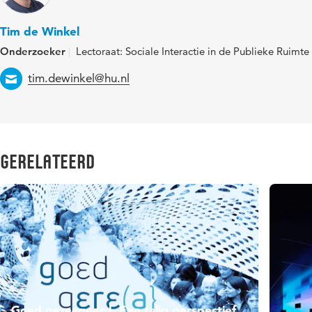
Tim de Winkel
Onderzoeker
Lectoraat: Sociale Interactie in de Publieke Ruimte
Email
tim.dewinkel@hu.nl
Gerelateerd
Goed gereageerd. Een talig perspectief