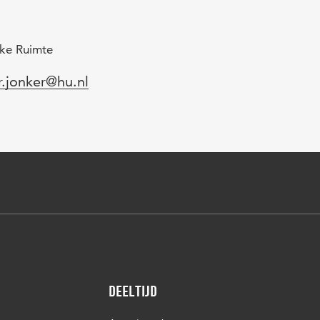
eke Ruimte
l
r.jonker@hu.nl
Deeltijd