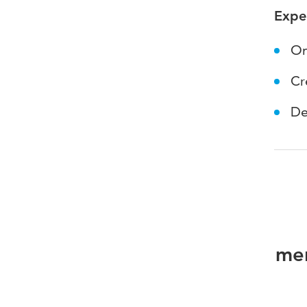
Expe
On
Cr
De
men