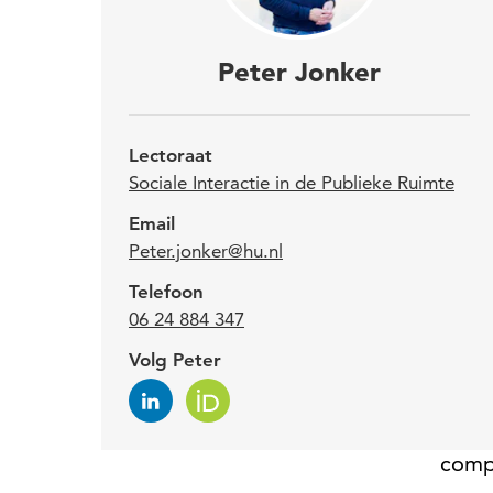
Pete
Peter Jonker
Inte
toe 
Lectoraat
bete
Sociale Interactie in de Publieke Ruimte
voo
Email
Peter.jonker@hu.nl
Telefoon
Het l
06 24 884 347
conve
Volg Peter
afbe
retor
gram
comp