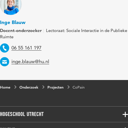
Inge Blauw
Docent-onderzoeker
Lectoraat: Sociale Interactie in de Publieke
Ruimte
Telefoon
06 55 161 197
Email
inge.blauw@hu.nl
Home
Onderzoek
Projecten
CoPain
Hogeschool Utrecht
Voltijdopleidingen