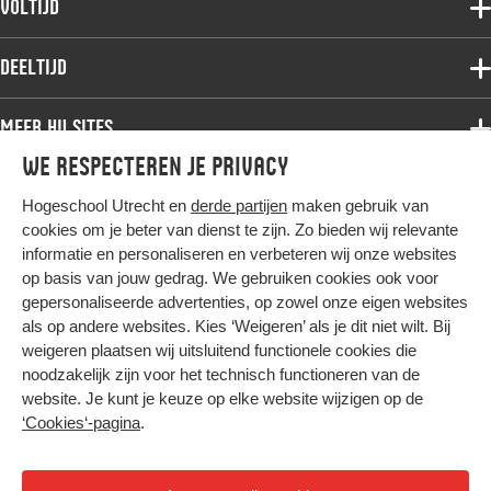
Voltijd
Deeltijdopleidingen
Associate degree
Deeltijd
Onderzoek
Bachelor
Samenwerken
Associate degree
Meer HU sites
Master
Over de HU
Bachelor
We respecteren je privacy
Studiekeuze voltijd
HU International
Werken bij de HU
Post-bachelor
Hogeschool Utrecht en
derde partijen
maken gebruik van
Hier komt alles samen
HU Bibliotheek
Contact
Master
cookies om je beter van dienst te zijn. Zo bieden wij relevante
HU Ontwikkelt
informatie en personaliseren en verbeteren wij onze websites
Post-master
op basis van jouw gedrag. We gebruiken cookies ook voor
Duurzame HU
Studiekeuze deeltijd
gepersonaliseerde advertenties, op zowel onze eigen websites
Intranet
als op andere websites. Kies ‘Weigeren’ als je dit niet wilt. Bij
Colofon
weigeren plaatsen wij uitsluitend functionele cookies die
Trajectum
noodzakelijk zijn voor het technisch functioneren van de
Privacy
website. Je kunt je keuze op elke website wijzigen op de
Cookies
‘Cookies‘-pagina
.
Inkoop
Nieuwsbrief