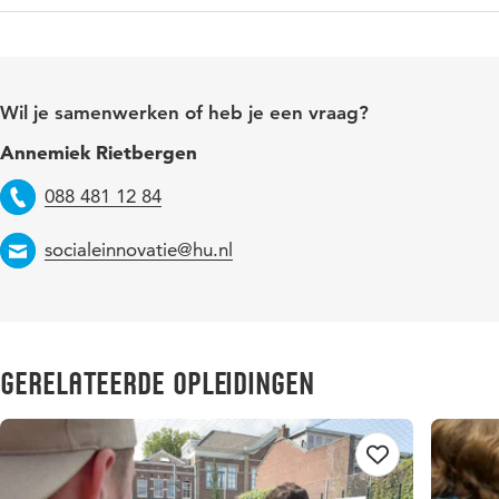
Wil je samenwerken of heb je een vraag?
Annemiek Rietbergen
Telefoon
088 481 12 84
Email
socialeinnovatie@hu.nl
Gerelateerde opleidingen