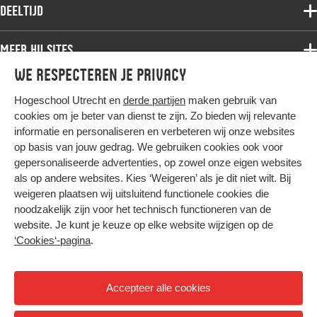
Associate degree
Deeltijd
Onderzoek
Bachelor
Samenwerken
Associate degree
Meer HU sites
Master
Over de HU
Bachelor
We respecteren je privacy
Studiekeuze voltijd
HU International
Werken bij de HU
Post-bachelor
Hogeschool Utrecht en
derde partijen
maken gebruik van
Hier komt alles samen
HU Bibliotheek
Contact
Master
cookies om je beter van dienst te zijn. Zo bieden wij relevante
HU Ontwikkelt
informatie en personaliseren en verbeteren wij onze websites
Post-master
op basis van jouw gedrag. We gebruiken cookies ook voor
Duurzame HU
Studiekeuze deeltijd
gepersonaliseerde advertenties, op zowel onze eigen websites
Intranet
als op andere websites. Kies ‘Weigeren’ als je dit niet wilt. Bij
Colofon
weigeren plaatsen wij uitsluitend functionele cookies die
Trajectum
noodzakelijk zijn voor het technisch functioneren van de
Privacy
website. Je kunt je keuze op elke website wijzigen op de
Cookies
‘Cookies‘-pagina
.
Inkoop
Nieuwsbrief
Accepteer alle cookies
Hoog contrast