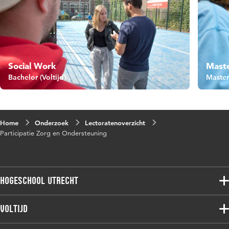
Social Work
Mast
Bachelor (Voltijd)
Master 
Home
Onderzoek
Lectoratenoverzicht
Participatie Zorg en Ondersteuning
Hogeschool Utrecht
Voltijdopleidingen
Voltijd
Deeltijdopleidingen