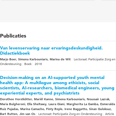
Publicaties
Van levenservaring naar ervaringsdeskundigheid.
Didactiekboek
Marjo Boer, Simona Karbouniaris, Marina de Wit
Lectoraat: Participatie Zorg en
Ondersteuning
Boek
2018
Decision-making on an AI-supported youth mental
health app: A multilogue among ethicists, social
scientists, AI-researchers, biomedical engineers, young
experiential experts, and psychiatrists
Dorothee Horstkötter, Mariël Kanne, Simona Karbouniaris, Noussair Lazrak,
Maria Bulgheroni, Ella Sheltawy, Laura Giani, Margherita La Gamba, Esmeralda
Ruiz Pujadas, Marina Camacho, Finty Royle, Irene Baggetto, Sinan Guloksuz,
Bart Rutten, Jim van Os
Lectoraat: Participatie Zorg en Ondersteuning
Article