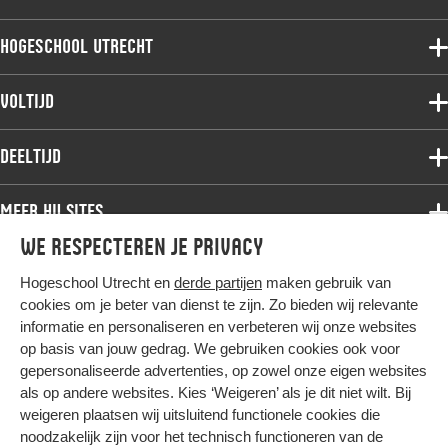
Hogeschool Utrecht
Voltijdopleidingen
Voltijd
Deeltijdopleidingen
Associate degree
Deeltijd
Onderzoek
Bachelor
Samenwerken
Associate degree
Meer HU sites
Master
Over de HU
Bachelor
We respecteren je privacy
Studiekeuze voltijd
HU International
Werken bij de HU
Post-bachelor
Hogeschool Utrecht en
derde partijen
maken gebruik van
Hier komt alles samen
HU Bibliotheek
Contact
Master
cookies om je beter van dienst te zijn. Zo bieden wij relevante
HU Ontwikkelt
informatie en personaliseren en verbeteren wij onze websites
Post-master
op basis van jouw gedrag. We gebruiken cookies ook voor
Duurzame HU
Studiekeuze deeltijd
gepersonaliseerde advertenties, op zowel onze eigen websites
Intranet
als op andere websites. Kies ‘Weigeren’ als je dit niet wilt. Bij
Colofon
weigeren plaatsen wij uitsluitend functionele cookies die
Trajectum
noodzakelijk zijn voor het technisch functioneren van de
Privacy