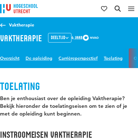
Direct naar de inhoud
Direct naar de hoofdnavigatie
Direct naar de zoekfunctie
Vaktherapie
Vaktherapie
Deeltijd
4 jaar
Overzicht
De opleiding
Carrièreperspectief
Toelating
O
Toelating
Ben je enthousiast over de opleiding Vaktherapie?
Bekijk hieronder de toelatingseisen om te zien of je
met de opleiding kunt beginnen.
Instroomeisen Vaktherapie