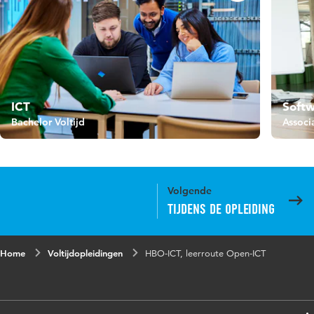
ICT
Soft
Bachelor Voltijd
Associ
Volgende
Tijdens de opleiding
Home
Voltijdopleidingen
HBO-ICT, leerroute Open-ICT