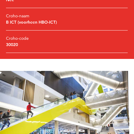
Croho-naam
B ICT (voorheen HBO-ICT)
Croho-code
30020