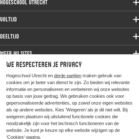
Hogeschool Utrecht
Voltijdopleidingen
Voltijd
Deeltijdopleidingen
Associate degree
Deeltijd
Onderzoek
Bachelor
Samenwerken
Associate degree
Meer HU sites
Master
Over de HU
Bachelor
We respecteren je privacy
Studiekeuze voltijd
HU International
Werken bij de HU
Post-bachelor
Hogeschool Utrecht en
derde partijen
maken gebruik van
Hier komt alles samen
HU Bibliotheek
Contact
Master
cookies om je beter van dienst te zijn. Zo bieden wij relevante
HU Ontwikkelt
informatie en personaliseren en verbeteren wij onze websites
Post-master
op basis van jouw gedrag. We gebruiken cookies ook voor
Duurzame HU
Studiekeuze deeltijd
gepersonaliseerde advertenties, op zowel onze eigen websites
Intranet
als op andere websites. Kies ‘Weigeren’ als je dit niet wilt. Bij
Colofon
weigeren plaatsen wij uitsluitend functionele cookies die
Trajectum
noodzakelijk zijn voor het technisch functioneren van de
Privacy
website. Je kunt je keuze op elke website wijzigen op de
Cookies
‘Cookies‘-pagina
.