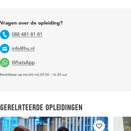
Vragen over de opleiding?
088 481 81 81
Telefoon
info@hu.nl
Email
WhatsApp
Bereikbaar op ma t/m vrij 09.30 - 16.30 uur
Gerelateerde opleidingen