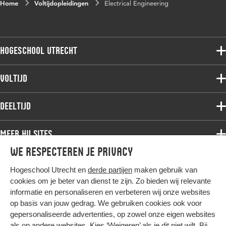
Home
Voltijdopleidingen
Electrical Engineering
Hogeschool Utrecht
Voltijdopleidingen
Voltijd
Deeltijdopleidingen
Associate degree
Deeltijd
Onderzoek
Bachelor
Samenwerken
Associate degree
Meer HU sites
Master
Over de HU
Bachelor
We respecteren je privacy
Studiekeuze voltijd
HU International
Werken bij de HU
Post-bachelor
Hogeschool Utrecht en
derde partijen
maken gebruik van
Hier komt alles samen
HU Bibliotheek
Contact
Master
cookies om je beter van dienst te zijn. Zo bieden wij relevante
HU Ontwikkelt
informatie en personaliseren en verbeteren wij onze websites
Post-master
op basis van jouw gedrag. We gebruiken cookies ook voor
Duurzame HU
Studiekeuze deeltijd
gepersonaliseerde advertenties, op zowel onze eigen websites
Intranet
als op andere websites. Kies ‘Weigeren’ als je dit niet wilt. Bij