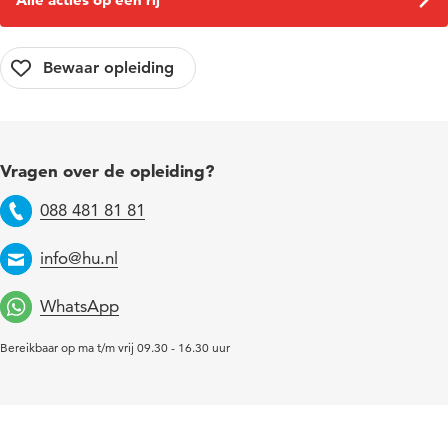
Vragen over de opleiding?
088 481 81 81
Telefoon
info@hu.nl
Email
WhatsApp
Bereikbaar op ma t/m vrij 09.30 - 16.30 uur