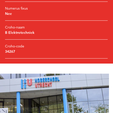
Numerus fixus
Nee
Croho-naam
B Elektrotechniek
Croho-code
34267