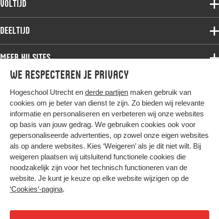
Voltijd
Deeltijdopleidingen
Associate degree
Deeltijd
Onderzoek
Bachelor
Samenwerken
Associate degree
Meer HU sites
Master
Over de HU
Bachelor
We respecteren je privacy
Studiekeuze voltijd
HU International
Werken bij de HU
Post-bachelor
Hogeschool Utrecht en
derde partijen
maken gebruik van
Hier komt alles samen
HU Bibliotheek
Contact
Master
cookies om je beter van dienst te zijn. Zo bieden wij relevante
HU Ontwikkelt
informatie en personaliseren en verbeteren wij onze websites
Post-master
op basis van jouw gedrag. We gebruiken cookies ook voor
Duurzame HU
Studiekeuze deeltijd
gepersonaliseerde advertenties, op zowel onze eigen websites
Intranet
als op andere websites. Kies ‘Weigeren’ als je dit niet wilt. Bij
Colofon
weigeren plaatsen wij uitsluitend functionele cookies die
Trajectum
noodzakelijk zijn voor het technisch functioneren van de
Privacy
website. Je kunt je keuze op elke website wijzigen op de
Cookies
‘Cookies‘-pagina
.
Inkoop
Nieuwsbrief