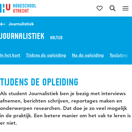
Direct naar de inhoud
Direct naar de hoofdnavigatie
Direct naar de zoekfunctie
Journalistiek
Journalistiek
Voltijd
In het kort
Tijdens de opleiding
Na de opleiding
Toelating
Tijdens de opleiding
Als student Journalistiek ben je bezig met interviews
afnemen, berichten schrijven, reportages maken en
onderwerpen researchen. Dat doe je zo veel mogelijk
in de praktijk. Een betere manier om het vak te leren is
er niet.