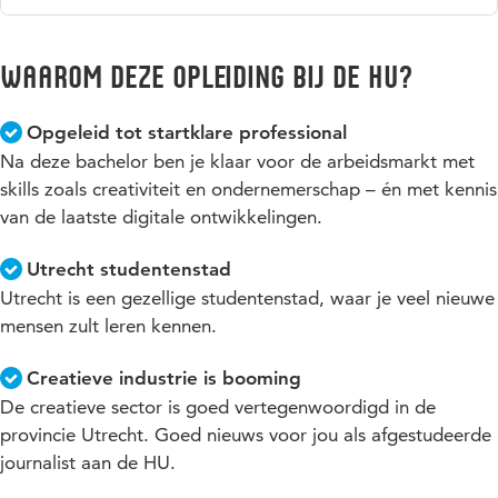
met deze studie aan de HU.
opleiding.
Alles over lesprogramma's, studieonderdelen en regelingen
Lees meer over extra ondersteuning en faciliteiten
vind je in de online studiegids.
Waarom deze opleiding bij de HU?
Ga naar de studiegids
Opgeleid tot startklare professional
Na deze bachelor ben je klaar voor de arbeidsmarkt met
skills zoals creativiteit en ondernemerschap – én met kennis
van de laatste digitale ontwikkelingen.
Utrecht studentenstad
Utrecht is een gezellige studentenstad, waar je veel nieuwe
mensen zult leren kennen.
Creatieve industrie is booming
De creatieve sector is goed vertegenwoordigd in de
provincie Utrecht. Goed nieuws voor jou als afgestudeerde
journalist aan de HU.