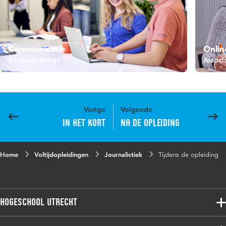
Communicatie
Onlin
Bachelor Voltijd
Associ
Vorige
Volgende
In het kort
Na de opleiding
Home
Voltijdopleidingen
Journalistiek
Tijdens de opleiding
Hogeschool Utrecht
Voltijdopleidingen