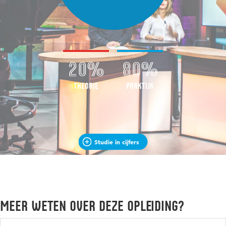
De bovenbouw bestaat uit drie semesters die je in de
De vakken van jaar 1
volgorde doet die jij zelf bepaalt. Alleen het laatste semester,
het afstudeersemester, moet je het aan het eind doen.
De vakken van jaar 3 en 4
20%
80%
Theorie
Praktijk
Studie in cijfers
Meer weten over deze opleiding?