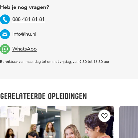
Heb je nog vragen?
088 481 81 81
Telefoon
info@hu.nl
Email
WhatsApp
Bereikbaar van maandag tot en met vrijdag, van 9.30 tot 16.30 uur
Gerelateerde opleidingen