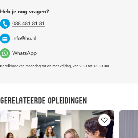
Heb je nog vragen?
088 481 81 81
Telefoon
info@hu.nl
Email
WhatsApp
Bereikbaar van maandag tot en met vrijdag, van 9.30 tot 16.30 uur
Gerelateerde opleidingen