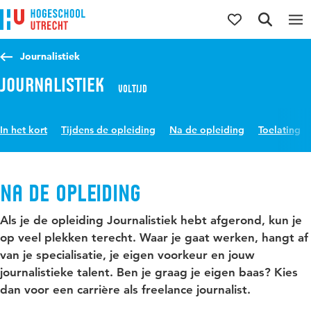
Direct naar de inhoud
Direct naar de hoofdnavigatie
Direct naar de zoekfunctie
Journalistiek
Journalistiek
Voltijd
In het kort
Tijdens de opleiding
Na de opleiding
Toelating
Na de opleiding
Als je de opleiding Journalistiek hebt afgerond, kun je
op veel plekken terecht. Waar je gaat werken, hangt af
van je specialisatie, je eigen voorkeur en jouw
journalistieke talent. Ben je graag je eigen baas? Kies
dan voor een carrière als freelance journalist.