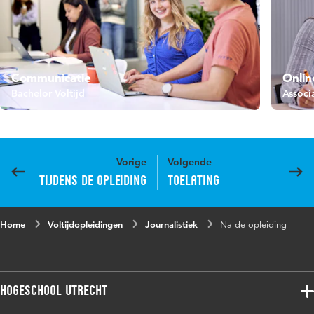
Communicatie
Onlin
Bachelor Voltijd
Associ
Vorige
Volgende
Tijdens de opleiding
Toelating
Home
Voltijdopleidingen
Journalistiek
Na de opleiding
Hogeschool Utrecht