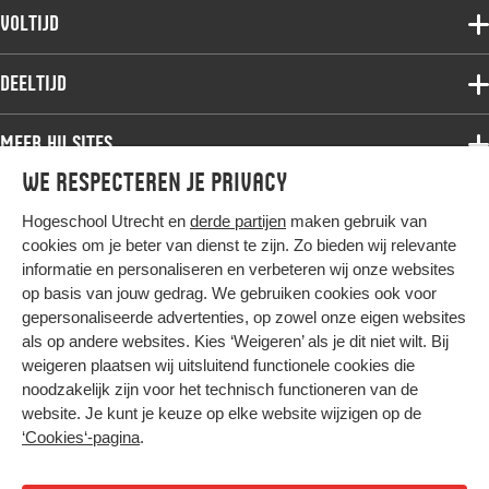
Voltijdopleidingen
Voltijd
Deeltijdopleidingen
Associate degree
Deeltijd
Onderzoek
Bachelor
Samenwerken
Associate degree
Meer HU sites
Master
Over de HU
Bachelor
We respecteren je privacy
Studiekeuze voltijd
HU International
Werken bij de HU
Post-bachelor
Hogeschool Utrecht en
derde partijen
maken gebruik van
Hier komt alles samen
HU Bibliotheek
Contact
Master
cookies om je beter van dienst te zijn. Zo bieden wij relevante
HU Ontwikkelt
informatie en personaliseren en verbeteren wij onze websites
Post-master
op basis van jouw gedrag. We gebruiken cookies ook voor
Duurzame HU
Studiekeuze deeltijd
gepersonaliseerde advertenties, op zowel onze eigen websites
Intranet
als op andere websites. Kies ‘Weigeren’ als je dit niet wilt. Bij
Colofon
weigeren plaatsen wij uitsluitend functionele cookies die
Trajectum
noodzakelijk zijn voor het technisch functioneren van de
Privacy
website. Je kunt je keuze op elke website wijzigen op de
Cookies
‘Cookies‘-pagina
.
Inkoop
Nieuwsbrief