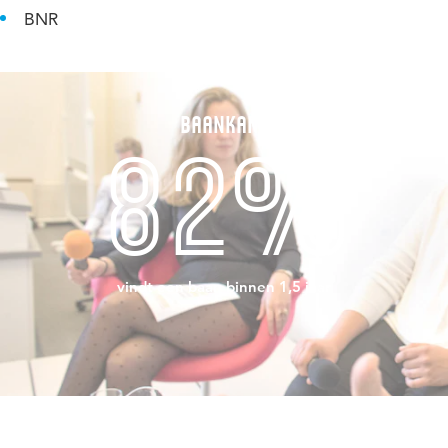
BNR
Baankans
82%
vindt een baan binnen 1,5 jaar