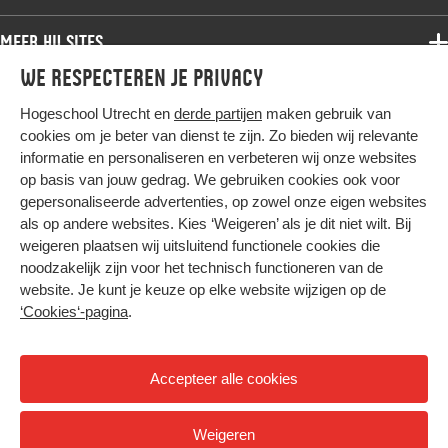
Bachelor
Samenwerken
Associate degree
Meer HU sites
Master
Over de HU
Bachelor
We respecteren je privacy
Studiekeuze voltijd
HU International
Werken bij de HU
Post-bachelor
Hogeschool Utrecht en
derde partijen
maken gebruik van
Hier komt alles samen
HU Bibliotheek
Contact
Master
cookies om je beter van dienst te zijn. Zo bieden wij relevante
HU Ontwikkelt
informatie en personaliseren en verbeteren wij onze websites
Post-master
op basis van jouw gedrag. We gebruiken cookies ook voor
Duurzame HU
Studiekeuze deeltijd
gepersonaliseerde advertenties, op zowel onze eigen websites
Intranet
als op andere websites. Kies ‘Weigeren’ als je dit niet wilt. Bij
Colofon
weigeren plaatsen wij uitsluitend functionele cookies die
Trajectum
noodzakelijk zijn voor het technisch functioneren van de
Privacy
website. Je kunt je keuze op elke website wijzigen op de
Cookies
‘Cookies‘-pagina
.
Inkoop
Nieuwsbrief
Accepteer alle cookies
Hoog contrast
Weigeren