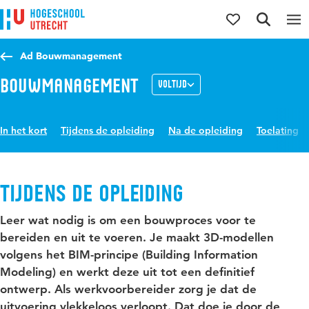
Direct naar de inhoud
Direct naar de hoofdnavigatie
Direct naar de zoekfunctie
Ad Bouwmanagement
Bouwmanagement
Voltijd
In het kort
Tijdens de opleiding
Na de opleiding
Toelating
Tijdens de opleiding
Leer wat nodig is om een bouwproces voor te
bereiden en uit te voeren. Je maakt 3D-modellen
volgens het BIM-principe (Building Information
Modeling) en werkt deze uit tot een definitief
ontwerp. Als werkvoorbereider zorg je dat de
uitvoering vlekkeloos verloopt. Dat doe je door de