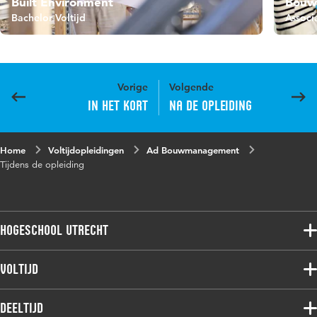
Built Environment
Bouw
Bachelor Voltijd
Associ
Vorige
Volgende
In het kort
Na de opleiding
Home
Voltijdopleidingen
Ad Bouwmanagement
Tijdens de opleiding
Hogeschool Utrecht
Voltijdopleidingen
Voltijd
Deeltijdopleidingen
Associate degree
Deeltijd
Onderzoek