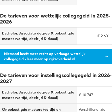
keuze?
Als je alle 4 vragen met 'ja' kunt beantwoorden, mail dan naar
ongedocumenteerd@hu.nl
. Samen beoordelen wij of je aan
De tarieven voor wettelijk collegegeld in 2025-
de voorwaarden voldoet om toch tegen een verlaagd
2026
instellingstarief bij ons te studeren.
Bachelor, Associate degree & bekostigde
€ 2.601
master (voltijd, deeltijd & duaal)
Niemand heeft meer recht op verlaagd wettelijk
collegegeld - lees meer op rijksoverheid.nl
De tarieven voor instellingscollegegeld in 2026-
2027
Bachelor, Associate degree & bekostigde
€ 10.747
master (voltijd, deeltijd & duaal)
Onbekostigde masters (voltijd en
Verschillend, zie