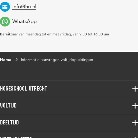
info@hu.nl
Email
WhatsApp
Bereikbaar van maandag tot en met vrijdag, van 9.30 tot 16.30 uur
Home
Informatie aanvragen voltijdopleidingen
Hogeschool Utrecht
Voltijdopleidingen
Voltijd
Deeltijdopleidingen
Associate degree
Deeltijd
Onderzoek
Bachelor
Samenwerken
Associate degree