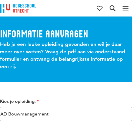
Direct naar de inhoud
Direct naar de hoofdnavigatie
Direct naar de zoekfunctie
Informatie aanvragen
Heb je een leuke opleiding gevonden en wil je daar
meer over weten? Vraag de pdf aan via onderstaand
formulier en ontvang de belangrijkste informatie op
een rij.
Kies je opleiding: