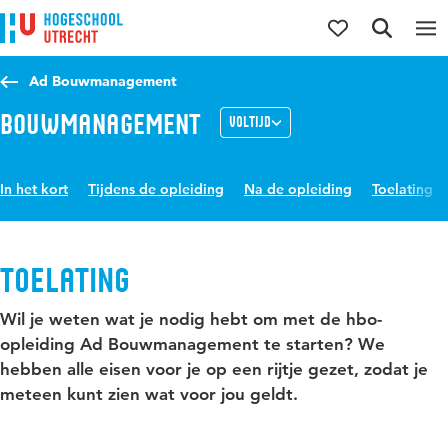
Direct naar de inhoud
Direct naar de hoofdnavigatie
Direct naar de zoekfunctie
Ad Bouwmanagement
Bouwmanagement
Voltijd
In het kort
Tijdens de opleiding
Na de opleiding
Toelating
Toelating
Wil je weten wat je nodig hebt om met de hbo-
opleiding Ad Bouwmanagement te starten? We
hebben alle eisen voor je op een rijtje gezet, zodat je
meteen kunt zien wat voor jou geldt.