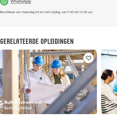
WhatsApp
Bereikbaar van maandag tot en met vrijdag, van 9.30 tot 16.30 uur
Gerelateerde opleidingen
Built Environment
Bouw
Bachelor Voltijd
Associ