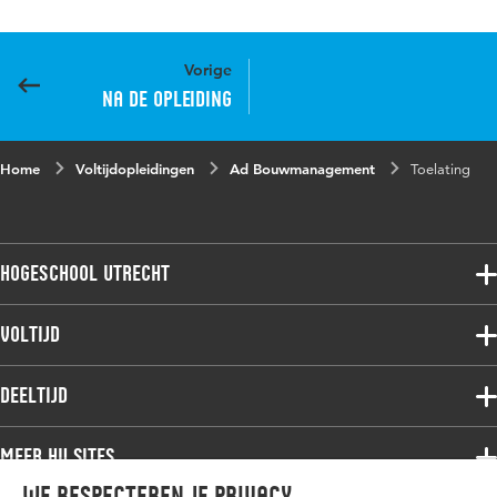
Vorige
Na de opleiding
Home
Voltijdopleidingen
Ad Bouwmanagement
Toelating
Hogeschool Utrecht
Voltijdopleidingen
Voltijd
Deeltijdopleidingen
Associate degree
Deeltijd
Onderzoek
Bachelor
Samenwerken
Associate degree
Meer HU sites
Master
Over de HU
Bachelor
We respecteren je privacy
Studiekeuze voltijd