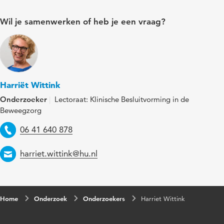
Wil je samenwerken of heb je een vraag?
Harriët Wittink
Onderzoeker
Lectoraat: Klinische Besluitvorming in de
Beweegzorg
Telefoon
06 41 640 878
Email
harriet.wittink@hu.nl
Home
Onderzoek
Onderzoekers
Harriet Wittink