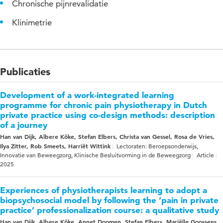
Chronische pijnrevalidatie
Klinimetrie
Publicaties
Development of a work-integrated learning
programme for chronic pain physiotherapy in Dutch
private practice using co-design methods: description
of a journey
Han van Dijk, Albere Köke, Stefan Elbers, Christa van Gessel, Rosa de Vries,
Ilya Zitter, Rob Smeets, Harriët Wittink
Lectoraten: Beroepsonderwijs,
Innovatie van Beweegzorg, Klinische Besluitvorming in de Beweegzorg
Article
2025
Experiences of physiotherapists learning to adopt a
biopsychosocial model by following the ‘pain in private
practice’ professionalization course: a qualitative study
Han van Dijk, Albere Köke, Annet Doomen, Stefan Elbers, Mariëlle Goossens,