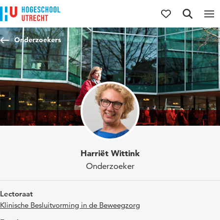
Direct naar de inhoud
Direct naar de hoofdnavigatie
Direct naar de zoekfunctie
Onderzoekers
Harriët Wittink
Onderzoeker
Lectoraat
Klinische Besluitvorming in de Beweegzorg