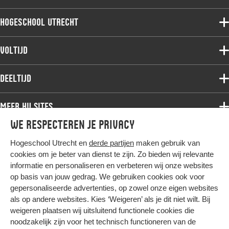
Hogeschool Utrecht
Voltijdopleidingen
Voltijd
Deeltijdopleidingen
Associate degree
Deeltijd
Onderzoek
Bachelor
Samenwerken
Associate degree
Meer HU sites
Master
Over de HU
Bachelor
We respecteren je privacy
Studiekeuze voltijd
HU International
Werken bij de HU
Post-bachelor
Hogeschool Utrecht en
derde partijen
maken gebruik van
Hier komt alles samen
HU Bibliotheek
Contact
Master
cookies om je beter van dienst te zijn. Zo bieden wij relevante
HU Ontwikkelt
informatie en personaliseren en verbeteren wij onze websites
Post-master
op basis van jouw gedrag. We gebruiken cookies ook voor
Duurzame HU
Studiekeuze deeltijd
gepersonaliseerde advertenties, op zowel onze eigen websites
Intranet
als op andere websites. Kies ‘Weigeren’ als je dit niet wilt. Bij
Colofon
weigeren plaatsen wij uitsluitend functionele cookies die
Trajectum
noodzakelijk zijn voor het technisch functioneren van de
Privacy