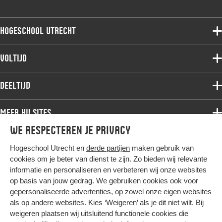
Hogeschool Utrecht
Voltijdopleidingen
Voltijd
Deeltijdopleidingen
Associate degree
Deeltijd
Onderzoek
Bachelor
Samenwerken
Associate degree
Meer HU sites
Master
Over de HU
Bachelor
We respecteren je privacy
Studiekeuze voltijd
HU International
Werken bij de HU
Post-bachelor
Hogeschool Utrecht en
derde partijen
maken gebruik van
Hier komt alles samen
HU Bibliotheek
Contact
Master
cookies om je beter van dienst te zijn. Zo bieden wij relevante
HU Ontwikkelt
informatie en personaliseren en verbeteren wij onze websites
Post-master
op basis van jouw gedrag. We gebruiken cookies ook voor
Duurzame HU
Studiekeuze deeltijd
gepersonaliseerde advertenties, op zowel onze eigen websites
Intranet
als op andere websites. Kies ‘Weigeren’ als je dit niet wilt. Bij
Colofon
weigeren plaatsen wij uitsluitend functionele cookies die
Trajectum