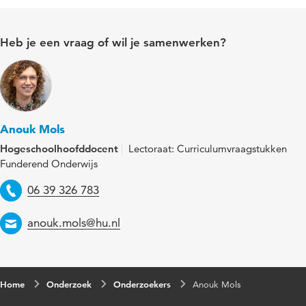
Heb je een vraag of wil je samenwerken?
Anouk Mols
Hogeschoolhoofddocent
Lectoraat: Curriculumvraagstukken
Funderend Onderwijs
Telefoon
06 39 326 783
Email
anouk.mols@hu.nl
Home
Onderzoek
Onderzoekers
Anouk Mols