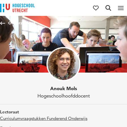
Direct naar de inhoud
Direct naar de hoofdnavigatie
Direct naar de zoekfunctie
Onderzoekers
Anouk Mols
Hogeschoolhoofddocent
Lectoraat
Curriculumvraagstukken Funderend Onderwijs