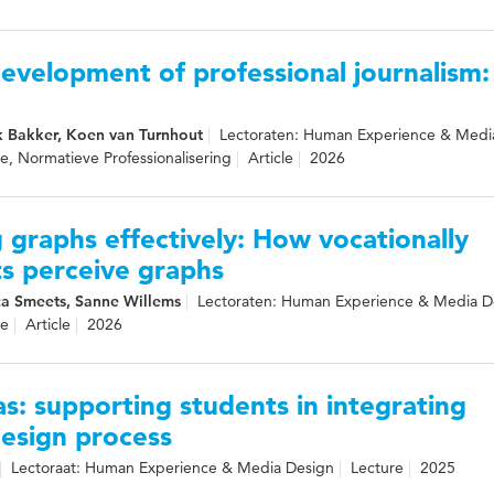
evelopment of professional journalism:
k Bakker, Koen van Turnhout
Lectoraten: Human Experience & Medi
itie, Normatieve Professionalisering
Article
2026
graphs effectively: How vocationally
s perceive graphs
ica Smeets, Sanne Willems
Lectoraten: Human Experience & Media D
ie
Article
2026
as: supporting students in integrating
design process
Lectoraat: Human Experience & Media Design
Lecture
2025