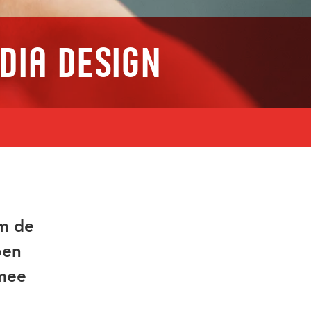
dia Design
om de
oen
rmee