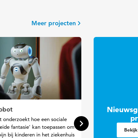
Meer projecten
Nieuwsgi
obot
pr
ct onderzoekt hoe een sociale
leide fantasie' kan toepassen om
Bekijk
ijn bij kinderen in het ziekenhuis