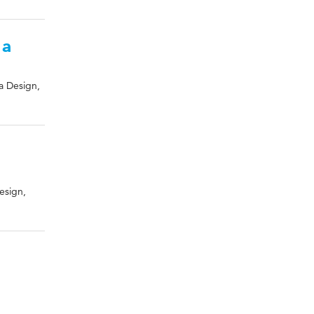
 a
a Design,
esign,