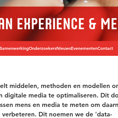
n Experience & Me
Samenwerking
Onderzoekers
Nieuws
Evenementen
Contact
kelt middelen, methoden en modellen 
n digitale media te optimaliseren. Dit d
tussen mens en media te meten om daa
e verbeteren. Dit noemen we de 'data-