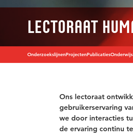
Lectoraat Huma
Onderzoekslijnen
Projecten
Publicaties
Onderwijs
Ons lectoraat ontwik
gebruikerservaring va
we door interacties 
de ervaring continu t