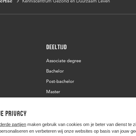
ertise
Kenniscentrum Gezond en Duurzaam Leven
Deeltijd
Associate degree
Bachelor
Post-bachelor
Master
Post-master
e privacy
Studiekeuze deeltijd
derde partijen
maken gebruik van cookies om je beter van dienst te zij
 personaliseren en verbeteren wij onze websites op basis van jouw g