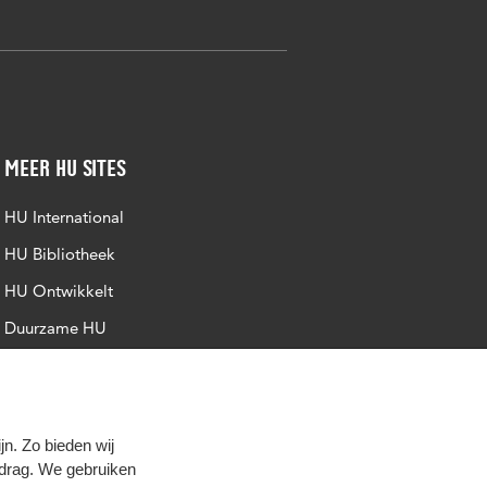
Meer HU sites
HU International
HU Bibliotheek
HU Ontwikkelt
Duurzame HU
Intranet
Trajectum
n. Zo bieden wij
edrag. We gebruiken