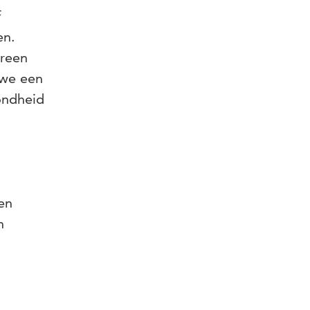
f
en.
ereen
 we een
ondheid
en
n