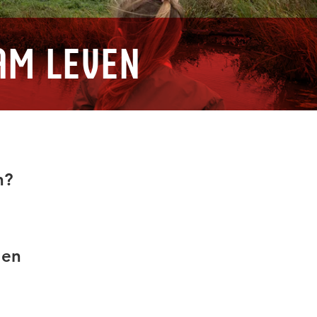
am Leven
n?
 en