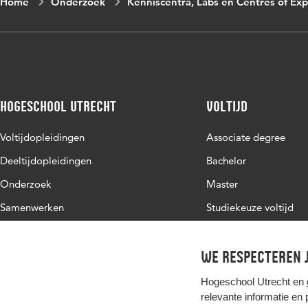
Home
Onderzoek
Kenniscentra, Labs en Centres of Exp
Hogeschool Utrecht
Voltijd
Voltijdopleidingen
Associate degree
Deeltijdopleidingen
Bachelor
Onderzoek
Master
Samenwerken
Studiekeuze voltijd
Over de HU
Werken bij de HU
We respecteren j
Contact
Hogeschool Utrecht en
relevante informatie en