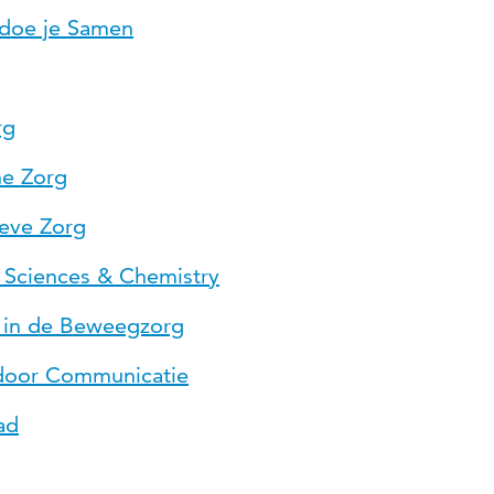
doe je Samen
rg
e Zorg
ieve Zorg
fe Sciences & Chemistry
g in de Beweegzorg
 door Communicatie
ad