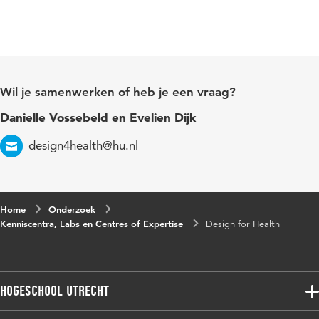
Wil je samenwerken of heb je een vraag?
Danielle Vossebeld en Evelien Dijk
design4health@hu.nl
Email
Home
Onderzoek
Kenniscentra, Labs en Centres of Expertise
Design for Health
Hogeschool Utrecht