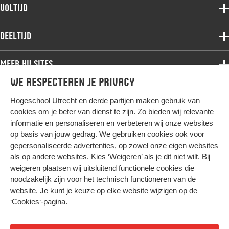
Voltijdopleidingen
Voltijd
Deeltijdopleidingen
Associate degree
Deeltijd
Onderzoek
Bachelor
Samenwerken
Associate degree
Meer HU sites
Master
Over de HU
Bachelor
We respecteren je privacy
Studiekeuze voltijd
HU International
Werken bij de HU
Post-bachelor
Hogeschool Utrecht en
derde partijen
maken gebruik van
Hier komt alles samen
HU Bibliotheek
Contact
Master
cookies om je beter van dienst te zijn. Zo bieden wij relevante
HU Ontwikkelt
informatie en personaliseren en verbeteren wij onze websites
Post-master
op basis van jouw gedrag. We gebruiken cookies ook voor
Duurzame HU
Studiekeuze deeltijd
gepersonaliseerde advertenties, op zowel onze eigen websites
Intranet
als op andere websites. Kies ‘Weigeren’ als je dit niet wilt. Bij
Colofon
weigeren plaatsen wij uitsluitend functionele cookies die
Trajectum
noodzakelijk zijn voor het technisch functioneren van de
Privacy
website. Je kunt je keuze op elke website wijzigen op de
Cookies
‘Cookies‘-pagina
.
Inkoop
Nieuwsbrief