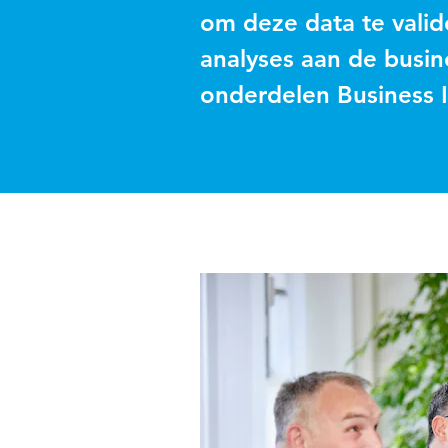
om deze data te valid
analyses aan de busine
onderdelen Business I