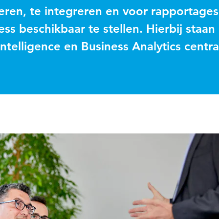
eren, te integreren en voor rapportages
ss beschikbaar te stellen. Hierbij staan
ntelligence en Business Analytics centra