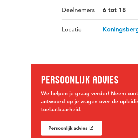
Deelnemers
6 tot 18
Locatie
Koningsberg
Persoonlijk advies
We helpen je graag verder! Neem cont
antwoord op je vragen over de opleidi
toelaatbaarheid.
Persoonlijk advies