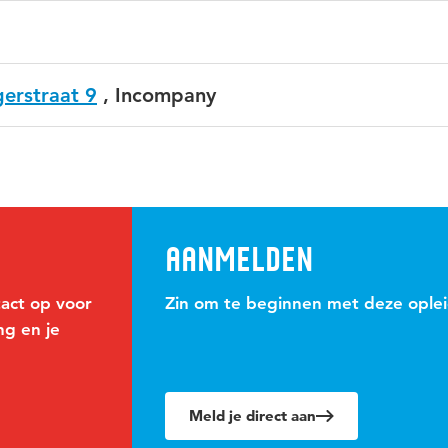
erstraat 9
,
Incompany
Aanmelden
act op voor
Zin om te beginnen met deze ople
ng en je
Meld je direct aan