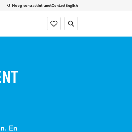
Hoog contrast
Intranet
Contact
English
ent
en. En