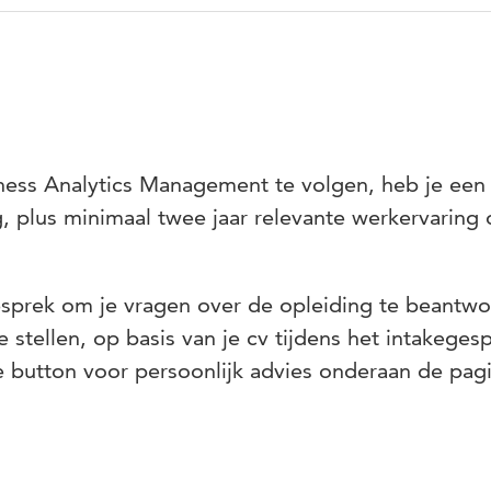
.
usinessoplossing
ess Intelligence & Analytics:
 technologische architectuur
 perspectief analyses uitvoeren om daarmee de impact op d
 zowel kwantitatief als kwalitatief.
 data architectuur
n en technologieën benoemen en beargumenteren wanneer 
tie
ording (business case)
ss Analytics Management te volgen, heb je een
gebieden (DAMA) benoemen en beargumenteren welke eise
, plus minimaal twee jaar relevante werkervaring
gesteld.
 context in staat te bepalen welke databronnen, zowel inte
esprek om je vragen over de opleiding te beantw
evraagde informatie te kunnen vervaardigen.
e stellen, op basis van je cv tijdens het intakeges
 context de organisatorische context analyseren en evalue
e button voor persoonlijk advies onderaan de pag