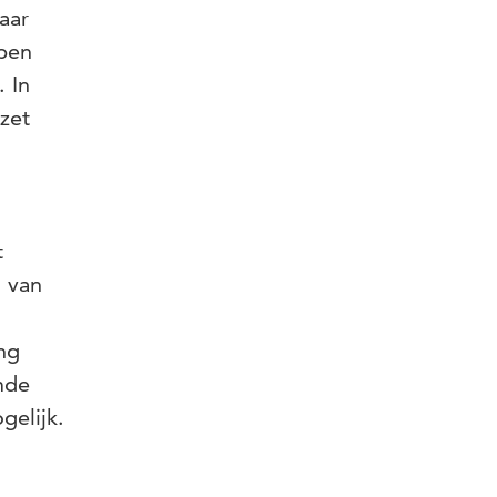
aar
open
 In
zet
t
g van
ng
mde
gelijk.