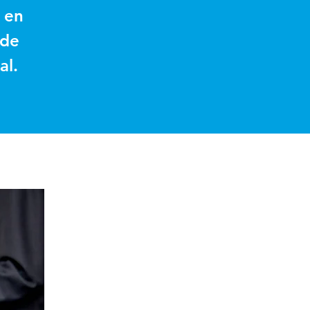
 en
 de
al.