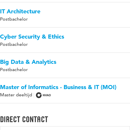
IT Architecture
Postbachelor
Cyber Security & Ethics
Postbachelor
0
seconds
Big Data & Analytics
Wat zijn microcredentials?
of
Postbachelor
2
minutes,
3
seconds
Master of Informatics - Business & IT (MOI)
Master deeltijd
Direct contact