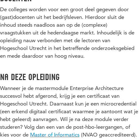
kan met de belangrijkste betrokkenen (stakeholders)
Capability mapping en value stream mapping
De colleges worden voor een groot deel gegeven door
communiceren over architectuur
(gast)docenten uit het bedrijfsleven. Hierdoor sluit de
ArchiMate
bent in staat om architectuuroplossingen in kaart te
inhoud steeds naadloos aan op de (complexe)
Alternatieve architectuuroplossingen
brengen en te motiveren
vraagstukken uit de hedendaagse markt. Inhoudelijk is de
Best practices en valkuilen
opleiding nauw verbonden met de lectoren van
Hogeschool Utrecht in het betreffende onderzoeksgebied
en mede daardoor van hoog niveau.
Na deze opleiding
Wanneer je de mastermodule Enterprise Architecture
succesvol hebt afgerond, krijg je een certificaat van
Hogeschool Utrecht. Daarnaast kun je een microcredential
(een erkend digitaal certificaat waarmee je aantoont wat je
hebt geleerd) aanvragen. Wil je na deze module verder
studeren? Volg dan een van de post-hbo-leergangen, of
kies voor de
Master of Informatics
(NVAO geaccrediteerd).