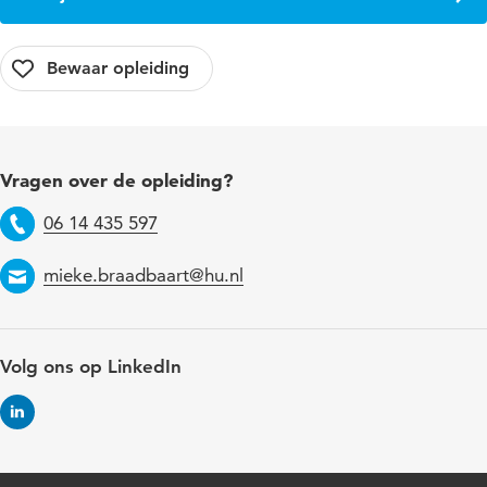
Vragen over de opleiding?
06 14 435 597
Telefoon
mieke.braadbaart@hu.nl
Email
Volg ons op LinkedIn