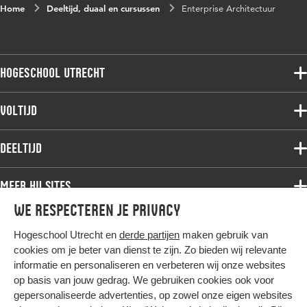
Home
Deeltijd, duaal en cursussen
Enterprise Architectuur
Hogeschool Utrecht
Voltijdopleidingen
Voltijd
Deeltijdopleidingen
Associate degree
Deeltijd
Onderzoek
Bachelor
Samenwerken
Associate degree
Meer HU sites
Master
Over de HU
Bachelor
We respecteren je privacy
Studiekeuze voltijd
HU International
Werken bij de HU
Post-bachelor
Hogeschool Utrecht en
derde partijen
maken gebruik van
Hier komt alles samen
HU Bibliotheek
Contact
Master
cookies om je beter van dienst te zijn. Zo bieden wij relevante
HU Ontwikkelt
informatie en personaliseren en verbeteren wij onze websites
Post-master
op basis van jouw gedrag. We gebruiken cookies ook voor
Duurzame HU
Studiekeuze deeltijd
gepersonaliseerde advertenties, op zowel onze eigen websites