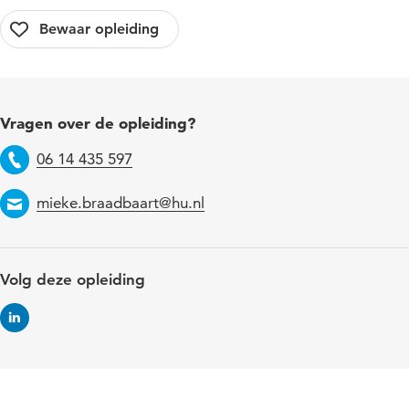
Vragen over de opleiding?
06 14 435 597
Telefoon
mieke.braadbaart@hu.nl
Email
Volg deze opleiding