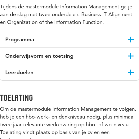
Tijdens de mastermodule Information Management ga je
aan de slag met twee onderdelen: Business IT Alignment
en Organization of the Information Function.
Programma
In het programma komen de volgende onderwerpen aan bod:
Onderwijsvorm en toetsing
Introductie Business IT Alignment
Tijdens de mastermodule krijg je klassikaal onderwijs. Daarbij
Leerdoelen
IT Alignmentbenaderingen en vraagstukken
deel je ook jouw praktijkervaring met de andere deelnemers.
Een module wordt afgesloten met een schriftelijk tentamen,
Introductie Luftman
Je:
een paper of presentatie en een opleidingsdag Consultancy
Governancemodellen
en Persoonlijke Vaardigheden.
begrijpt verschillende opvattingen over business IT
Toelating
alignment
Corporate governance, IT governance, regelgeving en
Om de mastermodule Information Management te volgen,
codes
ontwikkelt een holistische kijk op business IT alignment
heb je een hbo-werk- en denkniveau nodig, plus minimaal
Alignment, governance en strategie
kent de maatregelen om business en IT-alignment te
twee jaar relevante werkervaring op hbo- of wo-niveau.
verbeteren
Business IT Alignmentgame
Toelating vindt plaats op basis van je cv en een