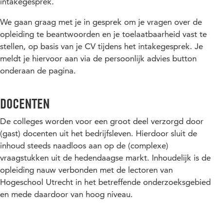
begrijpt IT Governance principes (in kader van het
intakegesprek.
Business Information Planning (het doorlichten van de
ontwerpen en implementeren van een planning-en
organisatie en de informatievoorziening)
We gaan graag met je in gesprek om je vragen over de
controlcyclus voor management)
Management van informatie en processen
opleiding te beantwoorden en je toelaatbaarheid vast te
identificeert procesverbeteringen
stellen, op basis van je CV tijdens het intakegesprek. Je
Architectuurbeheer
kent de processen en activiteiten voor informatie- en
meldt je hiervoor aan via de persoonlijk advies button
Portfoliomanagement
applicatiebeheer
onderaan de pagina.
IT-auditing en controle
geeft aan hoe de samenwerking tussen ICT-domeinen
(Demand en Supply) kunnen worden gedefinieerd en
Modellen voor het beheer van de IT-functie, zoals BiSL,
Docenten
verbeterd
ASL, ITIL
kent de modellen voor het beheer van de ICT functie zoals
De colleges worden voor een groot deel verzorgd door
(Out)sourcing van IT
BISL, ASL, ITIL
(gast) docenten uit het bedrijfsleven. Hierdoor sluit de
Demand en supply
inhoud steeds naadloos aan op de (complexe)
kent de innovaties van informatiemanagement
vraagstukken uit de hedendaagse markt. Inhoudelijk is de
kent de invloed van outsourcing en offshoring met
opleiding nauw verbonden met de lectoren van
betrekking tot de informatiefunctie
Hogeschool Utrecht in het betreffende onderzoeksgebied
bentin staat om te anticiperen op de veranderingen van de
en mede daardoor van hoog niveau.
informatiesystemen, die van invloed zijn op de
bedrijfsstrategie en doelstellingen