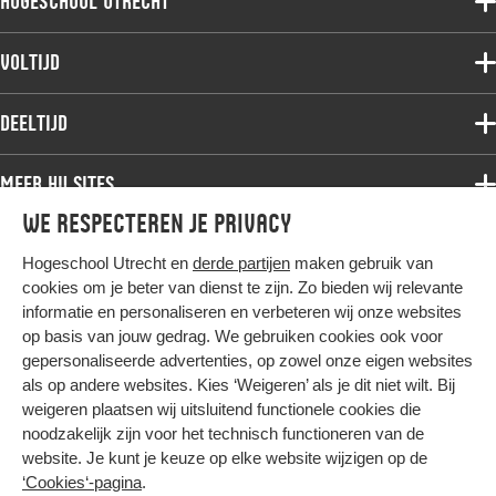
Hogeschool Utrecht
Voltijdopleidingen
Voltijd
Deeltijdopleidingen
Associate degree
Deeltijd
Onderzoek
Bachelor
Samenwerken
Associate degree
Meer HU sites
Master
Over de HU
Bachelor
We respecteren je privacy
Studiekeuze voltijd
HU International
Werken bij de HU
Post-bachelor
Hogeschool Utrecht en
derde partijen
maken gebruik van
Hier komt alles samen
HU Bibliotheek
Contact
Master
cookies om je beter van dienst te zijn. Zo bieden wij relevante
HU Ontwikkelt
informatie en personaliseren en verbeteren wij onze websites
Post-master
op basis van jouw gedrag. We gebruiken cookies ook voor
Duurzame HU
Studiekeuze deeltijd
gepersonaliseerde advertenties, op zowel onze eigen websites
Intranet
als op andere websites. Kies ‘Weigeren’ als je dit niet wilt. Bij
Colofon
weigeren plaatsen wij uitsluitend functionele cookies die
Trajectum
noodzakelijk zijn voor het technisch functioneren van de
Privacy
website. Je kunt je keuze op elke website wijzigen op de
Cookies
‘Cookies‘-pagina
.