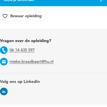
Vragen over de opleiding?
06 14 435 597
Telefoon
mieke.braadbaart@hu.nl
Email
Volg ons op LinkedIn