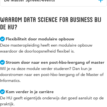
De Master Spreekt-events
informatiemiddag voor de ICT deeltijdopleidingen. Deze
hebben.
Mocht je besluiten na één mastermodule de master te
worden aangekondigd via de
LinkedIn pagina
.
vervolgen dan is je investering € 19.500 – de totale investering
Hogeschool Utrecht organiseert geregeld 'De Master
van de master is € 23.000.
Spreekt...' events. Blijf op de hoogte over het ICT Deeltijd
Blijf op de hoogte over het ICT Deeltijd Onderwijs van
Waarom data science for business bij
Onderwijs van Hogeschool Utrecht en wat daarmee
Hogeschool Utrecht en wat daarmee samenhangt en volg ons
Alle bedragen zijn vrij van btw en inclusief boeken en readers.
samenhangt en volg ons op
LinkedIn
. Hier kondigen wij
de HU?
op
LinkedIn
. Hier kondigen wij ook onze “De Master
ook onze “De Master Spreekt Events” aan.
Spreekt Events” aan.
Alle HU-events vind je
in onze evenementenagenda
.
Flexibiliteit door modulaire opbouw
Deze masteropleiding heeft een modulaire opbouw
waardoor de doorloopsnelheid flexibel is.
Stroom door naar een post-hbo-leergang of master
Wil je na deze module verder studeren? Dan kun je
doorstromen naar een post-hbo-leergang of de Master of
Informatics.
Kom verder in je carrière
De HU geeft eigentijds onderwijs dat goed aansluit op de
praktijk.