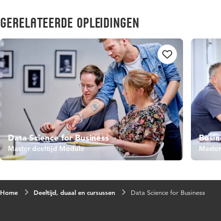
Gerelateerde opleidingen
Data Science for Business
Busin
Master deeltijd Module
Master
Home
Deeltijd, duaal en cursussen
Data Science for Business