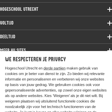
Hogeschool Utrecht
Voltijdopleidingen
Voltijd
Deeltijdopleidingen
Associate degree
Deeltijd
Onderzoek
Bachelor
Samenwerken
Associate degree
Meer HU sites
Master
Over de HU
Bachelor
We respecteren je privacy
Studiekeuze voltijd
HU International
Werken bij de HU
Post-bachelor
Hogeschool Utrecht en
derde partijen
maken gebruik van
Hier komt alles samen
HU Bibliotheek
Contact
Master
cookies om je beter van dienst te zijn. Zo bieden wij relevante
HU Ontwikkelt
informatie en personaliseren en verbeteren wij onze websites
Post-master
op basis van jouw gedrag. We gebruiken cookies ook voor
Duurzame HU
Studiekeuze deeltijd
gepersonaliseerde advertenties, op zowel onze eigen websites
Intranet
als op andere websites. Kies ‘Weigeren’ als je dit niet wilt. Bij
Colofon
weigeren plaatsen wij uitsluitend functionele cookies die
Trajectum
noodzakelijk zijn voor het technisch functioneren van de
Privacy