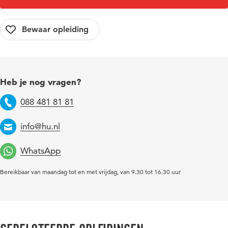
Heb je nog vragen?
088 481 81 81
Telefoon
info@hu.nl
Email
WhatsApp
Bereikbaar van maandag tot en met vrijdag, van 9.30 tot 16.30 uur