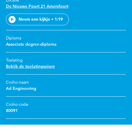
Locatie
De Nieuwe Poort 21 Amersfoort
Neem een kijkje • 1:19
Diploma
Associate degree-diploma
Toelating
Bekijk de toelatingseisen
Croho-naam
Ad Engineering
Croho-code
80091