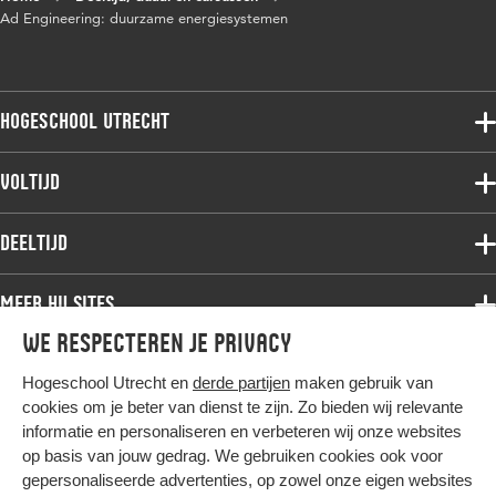
Ad Engineering: duurzame energiesystemen
Hogeschool Utrecht
Voltijdopleidingen
Voltijd
Deeltijdopleidingen
Associate degree
Deeltijd
Onderzoek
Bachelor
Samenwerken
Associate degree
Meer HU sites
Master
Over de HU
Bachelor
We respecteren je privacy
Studiekeuze voltijd
HU International
Werken bij de HU
Post-bachelor
Hogeschool Utrecht en
derde partijen
maken gebruik van
Hier komt alles samen
HU Bibliotheek
Contact
Master
cookies om je beter van dienst te zijn. Zo bieden wij relevante
HU Ontwikkelt
informatie en personaliseren en verbeteren wij onze websites
Post-master
op basis van jouw gedrag. We gebruiken cookies ook voor
Duurzame HU
Studiekeuze deeltijd
gepersonaliseerde advertenties, op zowel onze eigen websites