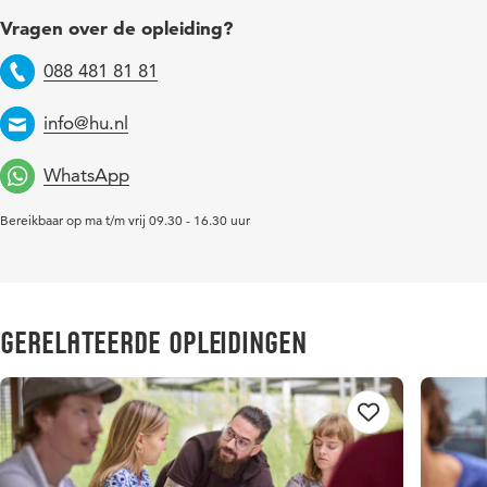
Vragen over de opleiding?
088 481 81 81
Telefoon
info@hu.nl
Email
WhatsApp
Bereikbaar op ma t/m vrij 09.30 - 16.30 uur
Gerelateerde opleidingen