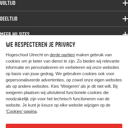
Voltijd
Deeltijdopleidingen
Associate degree
Deeltijd
Onderzoek
Bachelor
Samenwerken
Associate degree
Meer HU sites
Master
Over de HU
Bachelor
We respecteren je privacy
Studiekeuze voltijd
HU International
Werken bij de HU
Post-bachelor
Hogeschool Utrecht en
derde partijen
maken gebruik van
Hier komt alles samen
HU Bibliotheek
Contact
Master
cookies om je beter van dienst te zijn. Zo bieden wij relevante
HU Ontwikkelt
informatie en personaliseren en verbeteren wij onze websites
Post-master
op basis van jouw gedrag. We gebruiken cookies ook voor
Duurzame HU
Studiekeuze deeltijd
gepersonaliseerde advertenties, op zowel onze eigen websites
Intranet
als op andere websites. Kies ‘Weigeren’ als je dit niet wilt. Bij
Colofon
weigeren plaatsen wij uitsluitend functionele cookies die
Trajectum
noodzakelijk zijn voor het technisch functioneren van de
Privacy
website. Je kunt je keuze op elke website wijzigen op de
Cookies
‘Cookies‘-pagina
.
Inkoop
Nieuwsbrief