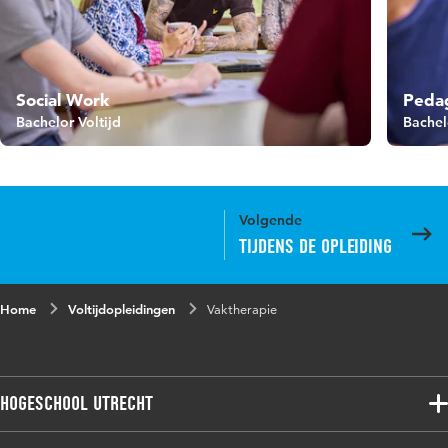
Social Work
Peda
Bachelor Voltijd
Bachel
Volgende
Tijdens de opleiding
Home
Voltijdopleidingen
Vaktherapie
Hogeschool Utrecht
Voltijdopleidingen