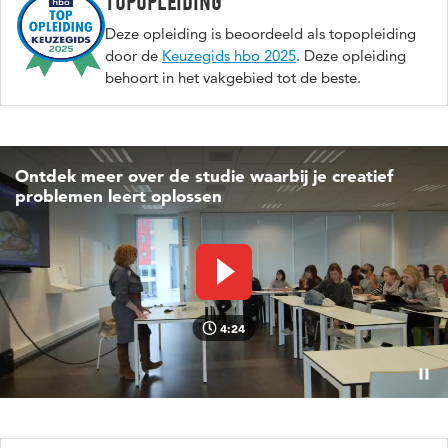
Topopleiding
Deze opleiding is beoordeeld als topopleiding
door de
Keuzegids hbo 2025
. Deze opleiding
behoort in het vakgebied tot de beste.
Ontdek meer over de studie waarbij je creatief
problemen leert oplossen
Video afspelen
4:24
Pauz