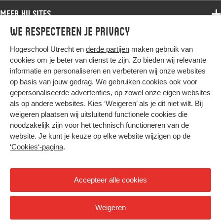
Samenwerken
Associate degree
Meer HU sites
Master
Over de HU
Bachelor
We respecteren je privacy
Studiekeuze voltijd
HU International
Werken bij de HU
Post-bachelor
Hogeschool Utrecht en
derde partijen
maken gebruik van
Hier komt alles samen
HU Bibliotheek
Contact
Master
cookies om je beter van dienst te zijn. Zo bieden wij relevante
HU Ontwikkelt
informatie en personaliseren en verbeteren wij onze websites
Post-master
op basis van jouw gedrag. We gebruiken cookies ook voor
Duurzame HU
Studiekeuze deeltijd
gepersonaliseerde advertenties, op zowel onze eigen websites
Intranet
als op andere websites. Kies ‘Weigeren’ als je dit niet wilt. Bij
Colofon
weigeren plaatsen wij uitsluitend functionele cookies die
Trajectum
noodzakelijk zijn voor het technisch functioneren van de
Privacy
website. Je kunt je keuze op elke website wijzigen op de
Cookies
‘Cookies‘-pagina
.
Inkoop
Nieuwsbrief
Accepteer alle cookies
Hoog contrast
Weigeren
© 2026 Hogeschool Utrecht