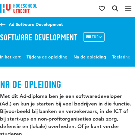
Direct naar de inhoud
Direct naar de hoofdnavigatie
Direct naar de zoekfunctie
Ad Software Development
Software Development
Voltijd
In het kort
Tijdens de opleiding
Na de opleiding
Toelating
Na de opleiding
Met dit Ad-diploma ben je een softwaredeveloper
(Ad.) en kun je starten bij veel bedrijven in die functie.
Bijvoorbeeld bij banken en verzekeraars, in de ICT of
bij start-ups en non-profitorganisaties zoals zorg,
defensie en (lokale) overheden. Of je kunt verder
studeren.