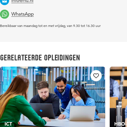
info@hu.nl
Email
WhatsApp
Bereikbaar van maandag tot en met vrijdag, van 9.30 tot 16.30 uur
Gerelateerde opleidingen
ICT
HBO-I